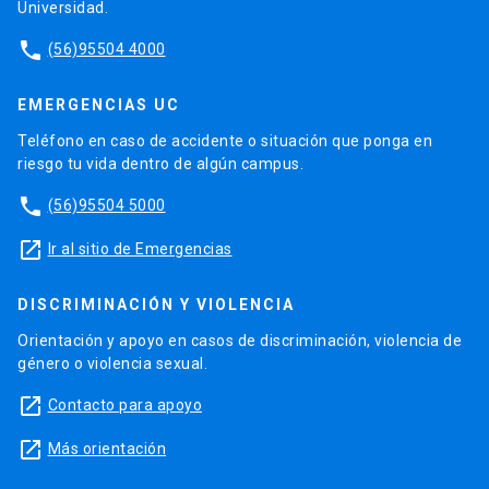
Universidad.
phone
(56)95504 4000
EMERGENCIAS UC
Teléfono en caso de accidente o situación que ponga en
riesgo tu vida dentro de algún campus.
phone
(56)95504 5000
launch
Ir al sitio de Emergencias
DISCRIMINACIÓN Y VIOLENCIA
Orientación y apoyo en casos de discriminación, violencia de
género o violencia sexual.
launch
Contacto para apoyo
launch
Más orientación