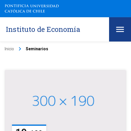
Instituto de Economía
keyboard_arrow_right
Inicio
Seminarios