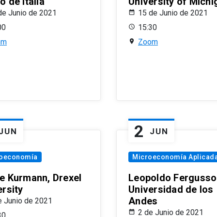
 de Italia
University of Michi
de Junio de 2021
15 de Junio de 2021
00
15:30
om
Zoom
2
JUN
JUN
oeconomía
Microeconomía Aplicad
e Kurmann, Drexel
Leopoldo Fergusso
ersity
Universidad de los
Andes
e Junio de 2021
2 de Junio de 2021
30