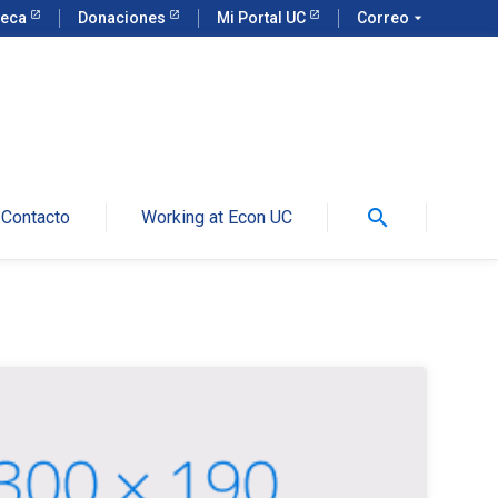
teca
Donaciones
Mi Portal UC
Correo
arrow_drop_down
search
Contacto
Working at Econ UC