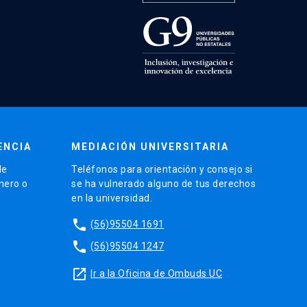
ENCIA
MEDIACIÓN UNIVERSITARIA
de
Teléfonos para orientación y consejo si
énero o
se ha vulnerado alguno de tus derechos
en la universidad.
phone
(56)95504 1691
phone
(56)95504 1247
launch
Ir a la Oficina de Ombuds UC