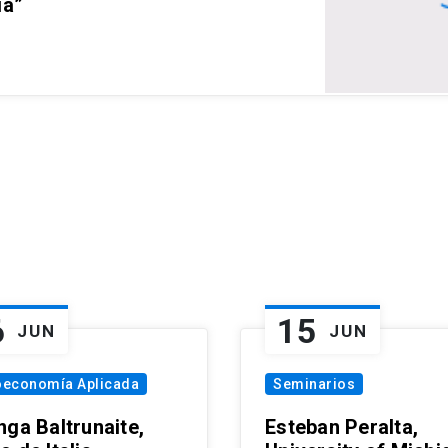
ia”
6
15
JUN
JUN
oeconomía Aplicada
Seminarios
nga Baltrunaite,
Esteban Peralta,