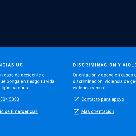
NCIAS UC
DISCRIMINACIÓN Y VIOL
n caso de accidente o
Orientación y apoyo en casos 
que ponga en riesgo tu vida
discriminación, violencia de g
 algún campus.
violencia sexual.
launch
5504 5000
Contacto para apoyo
launch
sitio de Emergencias
Más orientación