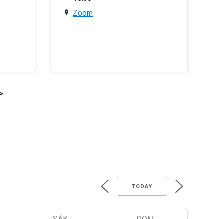
Zoom
>
TODAY
SÁB
DOM