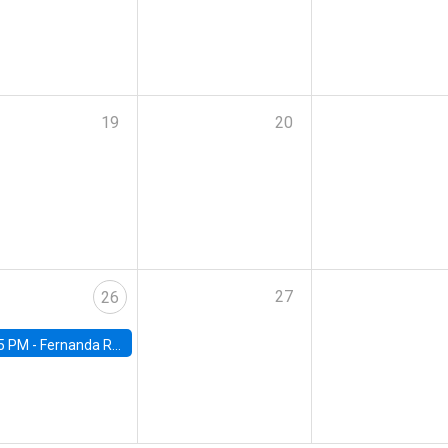
19
20
27
26
5 PM -
Fernanda Rojas Ampuero, University of Wisconsin-Madison