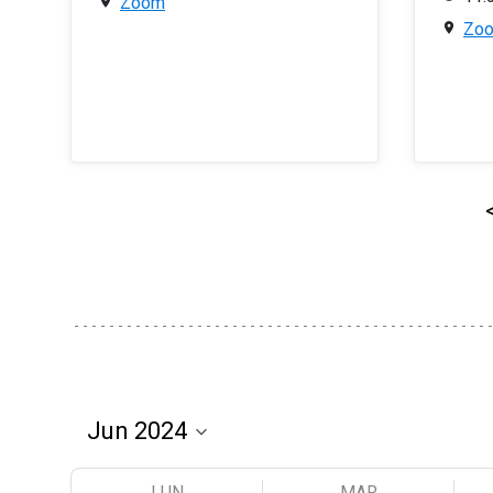
Zoom
Zo
LUN
MAR