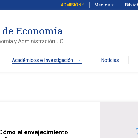
ADMISIÓN
Medios
arrow_drop_down
Biblio
o de Economía
nomía y Administración UC
Académicos e Investigación
Noticias
arrow_drop_down
 Cómo el envejecimiento