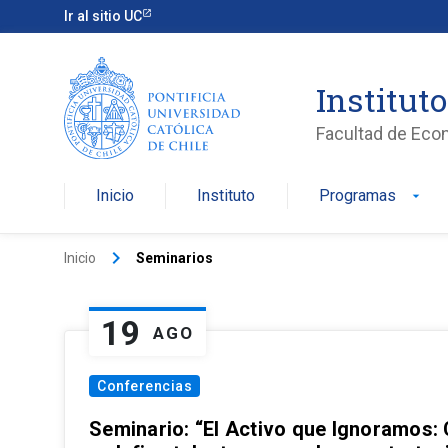
Ir al sitio UC
Institut
Facultad de Eco
Inicio
Instituto
Programas
arrow_drop_down
keyboard_arrow_right
Inicio
Seminarios
19
AGO
Conferencias
Seminario: “El Activo que Ignoramos: