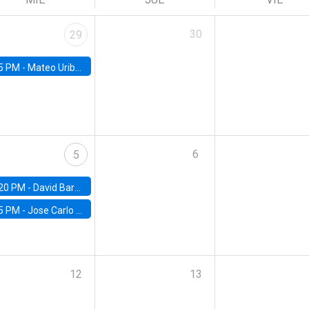
30
29
5 PM -
Mateo Uribe-Castro, Universidad de los Andes (Colombia)
6
5
20 PM -
David Bardey, Universidad de los Andes - CEDE
5 PM -
Jose Carlo Bermudez, UC (ME) & World Bank
12
13