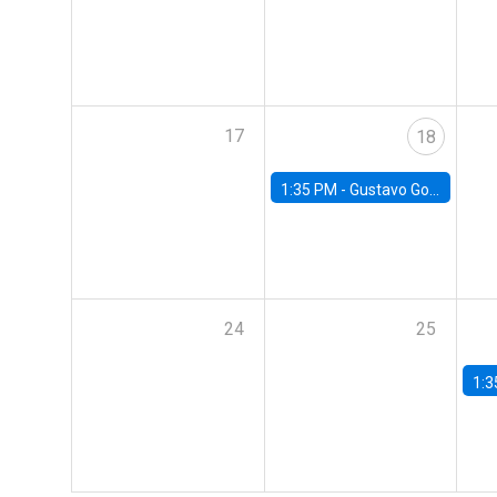
17
18
1:35 PM -
Gustavo González, Banco Central de Chile
24
25
1:3