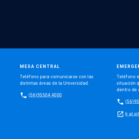
MESA CENTRAL
EMERGE
Teléfono para comunicarse con las
Teléfono e
distintas áreas de la Universidad.
situación 
dentro de
phone
(56)95504 4000
phone
(56)9
launch
Ir al 