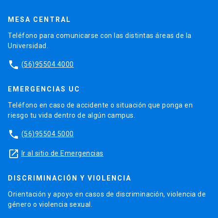
MESA CENTRAL
Teléfono para comunicarse con las distintas áreas de la
Universidad.
phone
(56)95504 4000
EMERGENCIAS UC
Teléfono en caso de accidente o situación que ponga en
riesgo tu vida dentro de algún campus.
phone
(56)95504 5000
launch
Ir al sitio de Emergencias
DISCRIMINACIÓN Y VIOLENCIA
Orientación y apoyo en casos de discriminación, violencia de
género o violencia sexual.