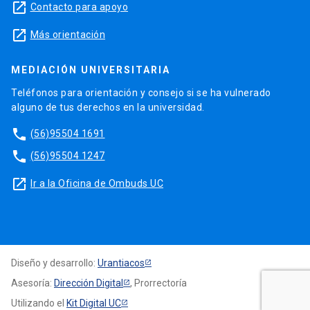
launch
Contacto para apoyo
launch
Más orientación
MEDIACIÓN UNIVERSITARIA
Teléfonos para orientación y consejo si se ha vulnerado
alguno de tus derechos en la universidad.
phone
(56)95504 1691
phone
(56)95504 1247
launch
Ir a la Oficina de Ombuds UC
Diseño y desarrollo:
Urantiacos
Asesoría:
Dirección Digital
, Prorrectoría
Utilizando el
Kit Digital UC