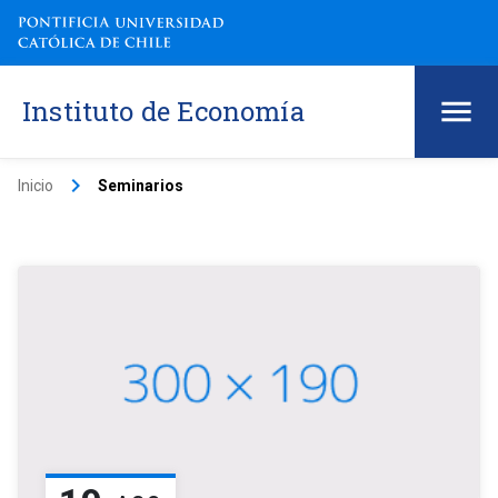
Instituto de Economía
keyboard_arrow_right
Inicio
Seminarios