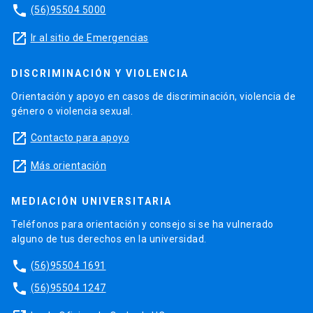
phone
(56)95504 5000
launch
Ir al sitio de Emergencias
DISCRIMINACIÓN Y VIOLENCIA
Orientación y apoyo en casos de discriminación, violencia de
género o violencia sexual.
launch
Contacto para apoyo
launch
Más orientación
MEDIACIÓN UNIVERSITARIA
Teléfonos para orientación y consejo si se ha vulnerado
alguno de tus derechos en la universidad.
phone
(56)95504 1691
phone
(56)95504 1247