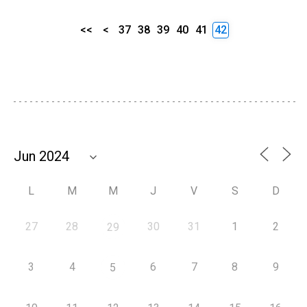
<<
<
37
38
39
40
41
42
L
M
M
J
V
S
D
27
28
30
31
1
2
29
3
4
6
7
8
9
5