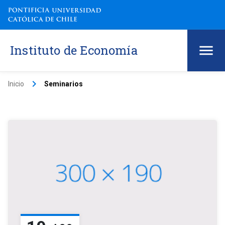
Instituto de Economía
keyboard_arrow_right
Inicio
Seminarios