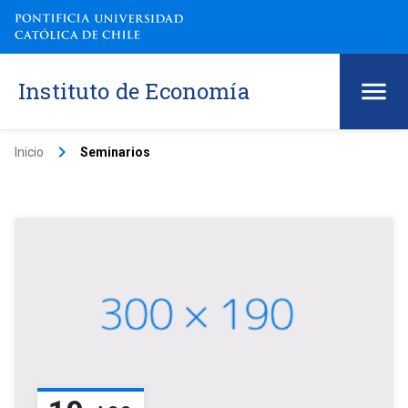
Instituto de Economía
keyboard_arrow_right
Inicio
Seminarios