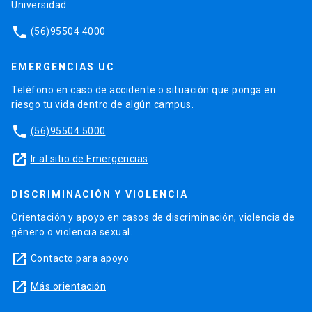
Universidad.
phone
(56)95504 4000
EMERGENCIAS UC
Teléfono en caso de accidente o situación que ponga en
riesgo tu vida dentro de algún campus.
phone
(56)95504 5000
launch
Ir al sitio de Emergencias
DISCRIMINACIÓN Y VIOLENCIA
Orientación y apoyo en casos de discriminación, violencia de
género o violencia sexual.
launch
Contacto para apoyo
launch
Más orientación