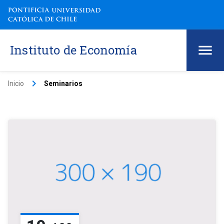
Instituto de Economía
keyboard_arrow_right
Inicio
Seminarios