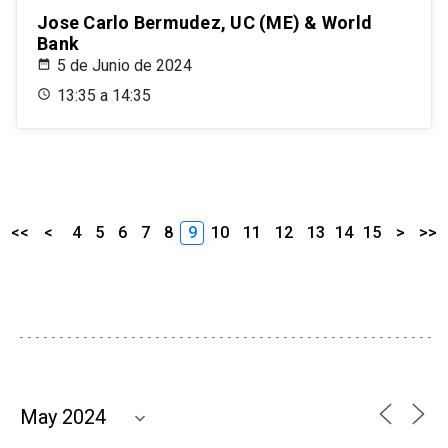
Jose Carlo Bermudez, UC (ME) & World
Bank
5 de Junio de 2024
13:35 a 14:35
<<
<
4
5
6
7
8
9
10
11
12
13
14
15
>
>>