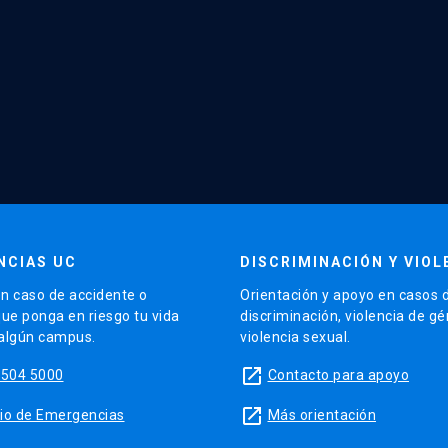
NCIAS UC
DISCRIMINACIÓN Y VIOL
n caso de accidente o
Orientación y apoyo en casos 
que ponga en riesgo tu vida
discriminación, violencia de g
 algún campus.
violencia sexual.
launch
5504 5000
Contacto para apoyo
launch
sitio de Emergencias
Más orientación