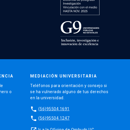
ENCIA
MEDIACIÓN UNIVERSITARIA
de
Teléfonos para orientación y consejo si
énero o
se ha vulnerado alguno de tus derechos
en la universidad.
phone
(56)95504 1691
phone
(56)95504 1247
launch
Ir a la Oficina de Ombuds UC