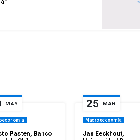
ia”
0
25
MAY
MAR
oeconomía
Macroeconomía
sto Pasten, Banco
Jan Eeckhout,