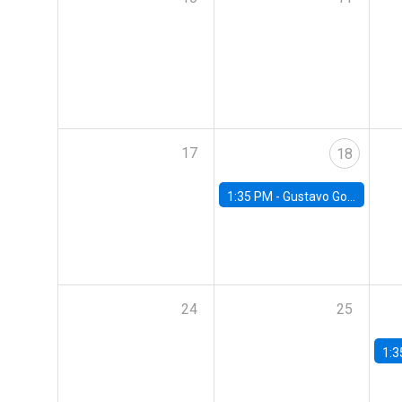
17
18
1:35 PM -
Gustavo González, Banco Central de Chile
24
25
1:3