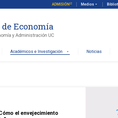
ADMISIÓN
Medios
arrow_drop_down
Biblio
o de Economía
nomía y Administración UC
Académicos e Investigación
Noticias
arrow_drop_down
 Cómo el envejecimiento