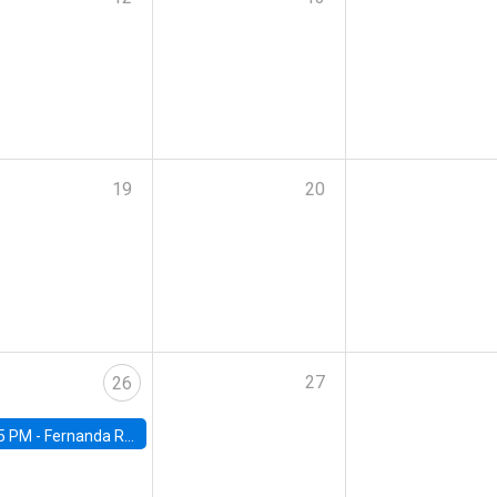
19
20
27
26
5 PM -
Fernanda Rojas Ampuero, University of Wisconsin-Madison