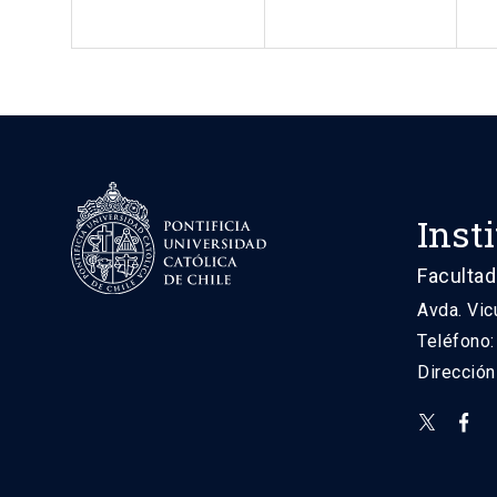
Inst
Facultad
Avda. Vic
Teléfono
Direcció