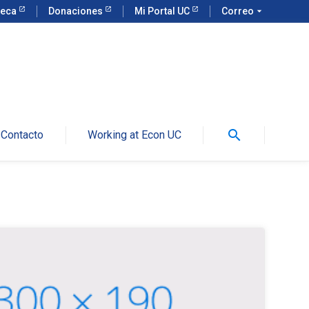
teca
Donaciones
Mi Portal UC
Correo
arrow_drop_down
search
Contacto
Working at Econ UC