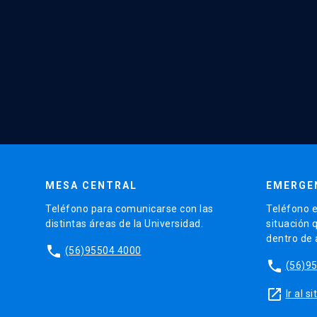
MESA CENTRAL
EMERGE
Teléfono para comunicarse con las
Teléfono e
distintas áreas de la Universidad.
situación 
dentro de
phone
(56)95504 4000
phone
(56)9
launch
Ir al 