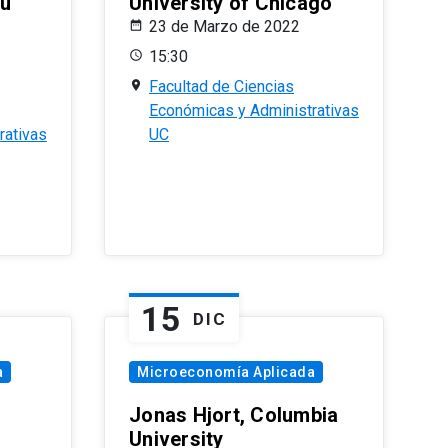
eu
University of Chicago
23 de Marzo de 2022
15:30
Facultad de Ciencias
Económicas y Administrativas
rativas
UC
15
DIC
a
Microeconomía Aplicada
Jonas Hjort, Columbia
University