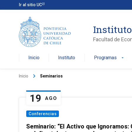
Ir al sitio UC
Institut
Facultad de Eco
Inicio
Instituto
Programas
arrow_drop_down
keyboard_arrow_right
Inicio
Seminarios
19
AGO
Conferencias
Seminario: “El Activo que Ignoramos: