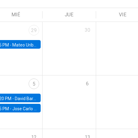
MIÉ
JUE
VIE
30
29
5 PM -
Mateo Uribe-Castro, Universidad de los Andes (Colombia)
6
5
20 PM -
David Bardey, Universidad de los Andes - CEDE
5 PM -
Jose Carlo Bermudez, UC (ME) & World Bank
12
13