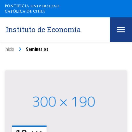
Instituto de Economía
keyboard_arrow_right
Inicio
Seminarios