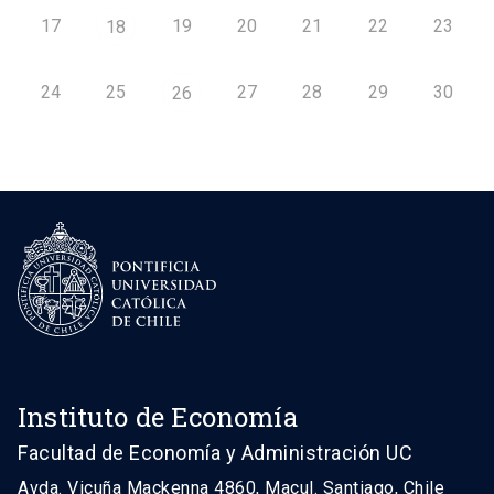
17
19
20
21
22
23
18
24
25
27
28
29
30
26
Instituto de Economía
Facultad de Economía y Administración UC
Avda. Vicuña Mackenna 4860, Macul. Santiago, Chile