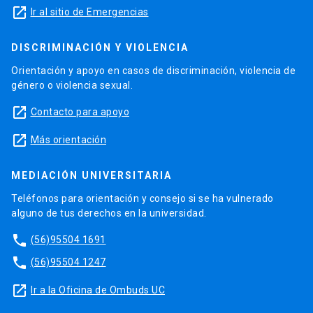
launch
Ir al sitio de Emergencias
DISCRIMINACIÓN Y VIOLENCIA
Orientación y apoyo en casos de discriminación, violencia de
género o violencia sexual.
launch
Contacto para apoyo
launch
Más orientación
MEDIACIÓN UNIVERSITARIA
Teléfonos para orientación y consejo si se ha vulnerado
alguno de tus derechos en la universidad.
phone
(56)95504 1691
phone
(56)95504 1247
launch
Ir a la Oficina de Ombuds UC