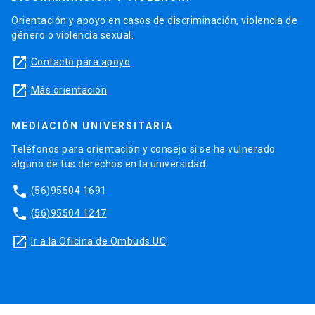
Orientación y apoyo en casos de discriminación, violencia de
género o violencia sexual.
launch
Contacto para apoyo
launch
Más orientación
MEDIACIÓN UNIVERSITARIA
Teléfonos para orientación y consejo si se ha vulnerado
alguno de tus derechos en la universidad.
phone
(56)95504 1691
phone
(56)95504 1247
launch
Ir a la Oficina de Ombuds UC