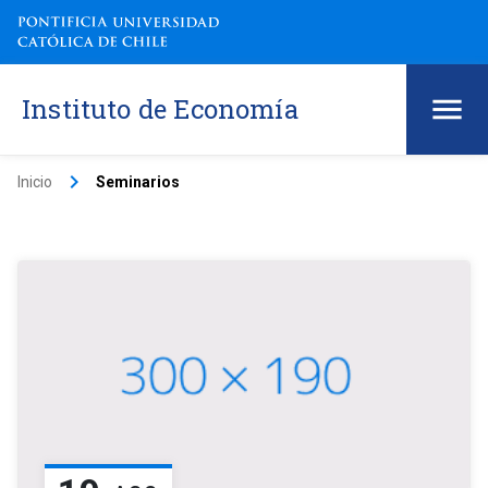
Instituto de Economía
keyboard_arrow_right
Inicio
Seminarios