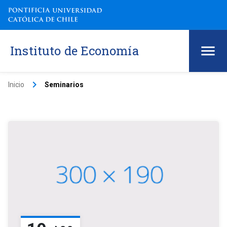
Instituto de Economía
keyboard_arrow_right
Inicio
Seminarios