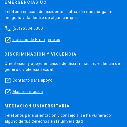
EMERGENCIAS UC
Teléfono en caso de accidente o situación que ponga en
riesgo tu vida dentro de algún campus.
phone
(56)95504 5000
launch
Ir al sitio de Emergencias
DISCRIMINACIÓN Y VIOLENCIA
Orientación y apoyo en casos de discriminación, violencia de
género o violencia sexual.
launch
Contacto para apoyo
launch
Más orientación
MEDIACIÓN UNIVERSITARIA
Teléfonos para orientación y consejo si se ha vulnerado
alguno de tus derechos en la universidad.