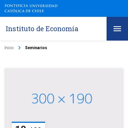
Instituto de Economía
keyboard_arrow_right
Inicio
Seminarios