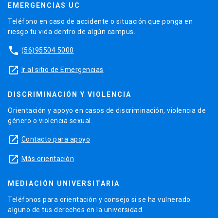
EMERGENCIAS UC
Teléfono en caso de accidente o situación que ponga en
riesgo tu vida dentro de algún campus.
phone
(56)95504 5000
launch
Ir al sitio de Emergencias
DISCRIMINACIÓN Y VIOLENCIA
Orientación y apoyo en casos de discriminación, violencia de
género o violencia sexual.
launch
Contacto para apoyo
launch
Más orientación
MEDIACIÓN UNIVERSITARIA
Teléfonos para orientación y consejo si se ha vulnerado
alguno de tus derechos en la universidad.