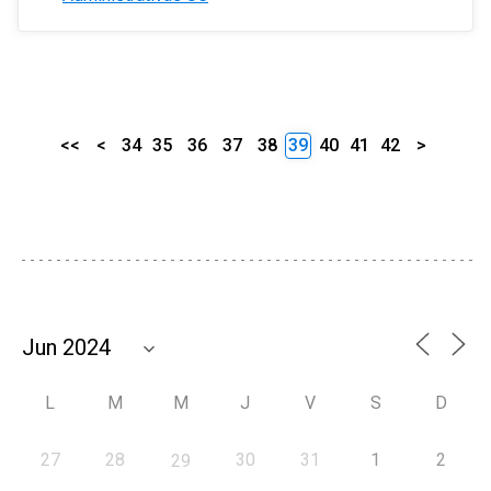
<<
<
34
35
36
37
38
39
40
41
42
>
L
M
M
J
V
S
D
27
28
30
31
1
2
29