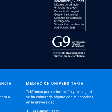
ENCIA
MEDIACIÓN UNIVERSITARIA
de
Teléfonos para orientación y consejo si
énero o
se ha vulnerado alguno de tus derechos
en la universidad.
phone
(56)95504 1691