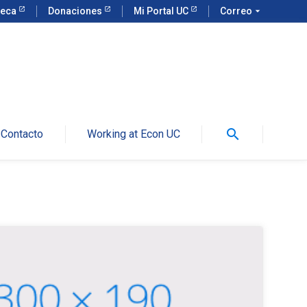
teca
Donaciones
Mi Portal UC
Correo
arrow_drop_down
search
Contacto
Working at Econ UC