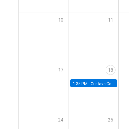
10
11
17
18
1:35 PM -
Gustavo González, Banco Central de Chile
24
25