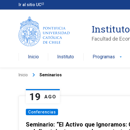
Ir al sitio UC
Institut
Facultad de Eco
Inicio
Instituto
Programas
arrow_drop_down
keyboard_arrow_right
Inicio
Seminarios
19
AGO
Conferencias
Seminario: “El Activo que Ignoramos: