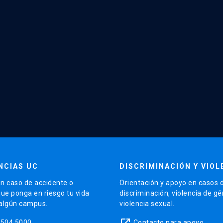
NCIAS UC
DISCRIMINACIÓN Y VIOL
n caso de accidente o
Orientación y apoyo en casos 
que ponga en riesgo tu vida
discriminación, violencia de g
 algún campus.
violencia sexual.
launch
5504 5000
Contacto para apoyo