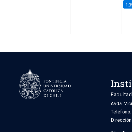
1:3
Inst
Facultad
Avda. Vic
Teléfono
Direcció