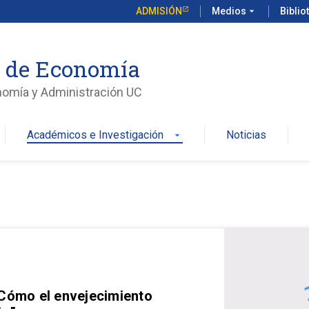
ADMISIÓN
Medios
arrow_drop_down
Biblio
o de Economía
nomía y Administración UC
Académicos e Investigación
Noticias
arrow_drop_down
 Cómo el envejecimiento