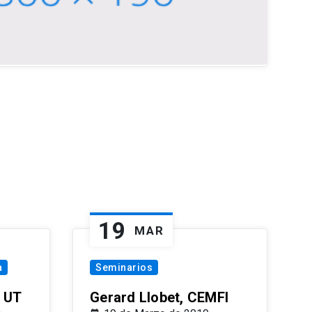
19
MAR
a
Seminarios
 UT
Gerard Llobet, CEMFI