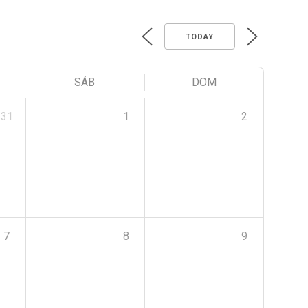
TODAY
SÁB
DOM
31
1
2
7
8
9