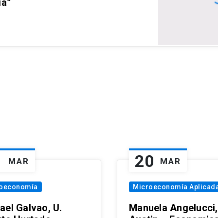
ia”
1
20
MAR
MAR
oeconomía
Microeconomía Aplicad
ael Galvao, U.
Manuela Angelucci,