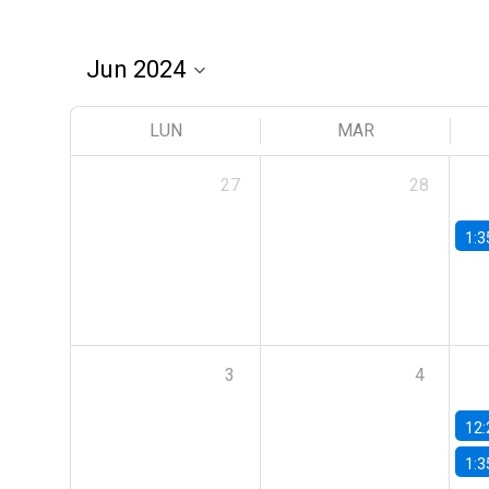
LUN
MAR
27
28
1:3
3
4
12:
1:3