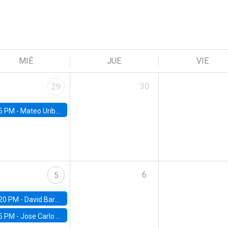
MIÉ
JUE
VIE
30
29
5 PM -
Mateo Uribe-Castro, Universidad de los Andes (Colombia)
6
5
20 PM -
David Bardey, Universidad de los Andes - CEDE
5 PM -
Jose Carlo Bermudez, UC (ME) & World Bank