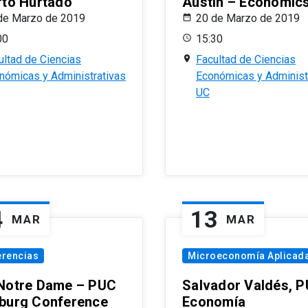
rto Hurtado
Austin – Economic
de Marzo de 2019
20 de Marzo de 2019
00
15:30
ultad de Ciencias
Facultad de Ciencias
nómicas y Administrativas
Económicas y Administ
UC
4
13
MAR
MAR
erencias
Microeconomía Aplicad
Notre Dame – PUC
Salvador Valdés, 
burg Conference
Economía