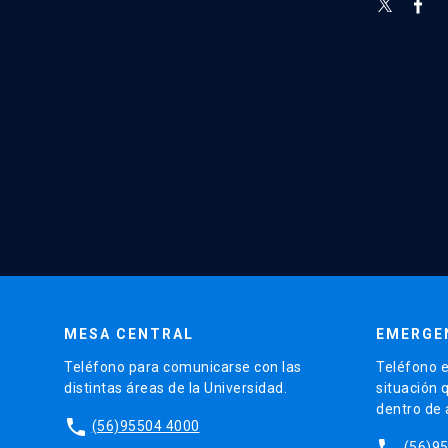
MESA CENTRAL
EMERGE
Teléfono para comunicarse con las
Teléfono e
distintas áreas de la Universidad.
situación 
dentro de
phone
(56)95504 4000
phone
(56)9