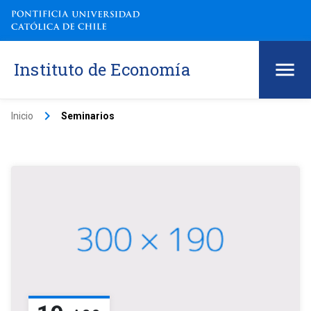
Instituto de Economía
keyboard_arrow_right
Inicio
Seminarios