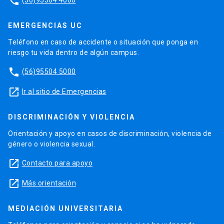
phone
EMERGENCIAS UC
Teléfono en caso de accidente o situación que ponga en
riesgo tu vida dentro de algún campus.
phone
(56)95504 5000
launch
Ir al sitio de Emergencias
DISCRIMINACIÓN Y VIOLENCIA
Orientación y apoyo en casos de discriminación, violencia de
género o violencia sexual.
launch
Contacto para apoyo
launch
Más orientación
MEDIACIÓN UNIVERSITARIA