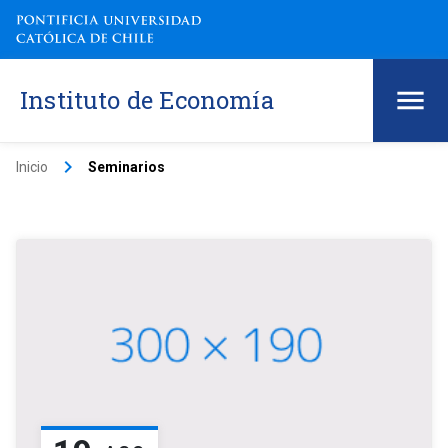
Instituto de Economía
keyboard_arrow_right
Inicio
Seminarios