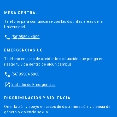
MESA CENTRAL
Teléfono para comunicarse con las distintas áreas de la
Universidad.
phone
(56)95504 4000
EMERGENCIAS UC
Teléfono en caso de accidente o situación que ponga en
riesgo tu vida dentro de algún campus.
phone
(56)95504 5000
launch
Ir al sitio de Emergencias
DISCRIMINACIÓN Y VIOLENCIA
Orientación y apoyo en casos de discriminación, violencia de
género o violencia sexual.