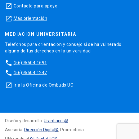
launch
Contacto para apoyo
launch
Más orientación
MEDIACIÓN UNIVERSITARIA
Teléfonos para orientación y consejo si se ha vulnerado
alguno de tus derechos en la universidad.
phone
(56)95504 1691
phone
(56)95504 1247
launch
Ir a la Oficina de Ombuds UC
Diseño y desarrollo:
Urantiacos
Asesoría:
Dirección Digital
, Prorrectoría
Utilizando el
Kit Digital UC