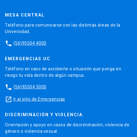
MESA CENTRAL
Teléfono para comunicarse con las distintas áreas de la
Universidad.
phone
(56)95504 4000
EMERGENCIAS UC
Teléfono en caso de accidente o situación que ponga en
riesgo tu vida dentro de algún campus.
phone
(56)95504 5000
launch
Ir al sitio de Emergencias
DISCRIMINACIÓN Y VIOLENCIA
Orientación y apoyo en casos de discriminación, violencia de
género o violencia sexual.