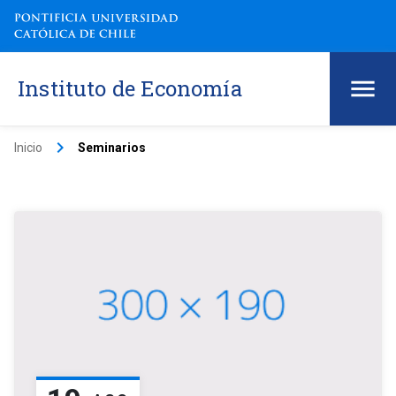
Instituto de Economía
keyboard_arrow_right
Inicio
Seminarios