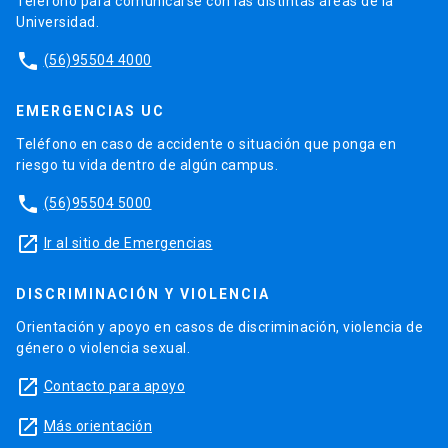
Teléfono para comunicarse con las distintas áreas de la
Universidad.
phone
(56)95504 4000
EMERGENCIAS UC
Teléfono en caso de accidente o situación que ponga en
riesgo tu vida dentro de algún campus.
phone
(56)95504 5000
launch
Ir al sitio de Emergencias
DISCRIMINACIÓN Y VIOLENCIA
Orientación y apoyo en casos de discriminación, violencia de
género o violencia sexual.
launch
Contacto para apoyo
launch
Más orientación