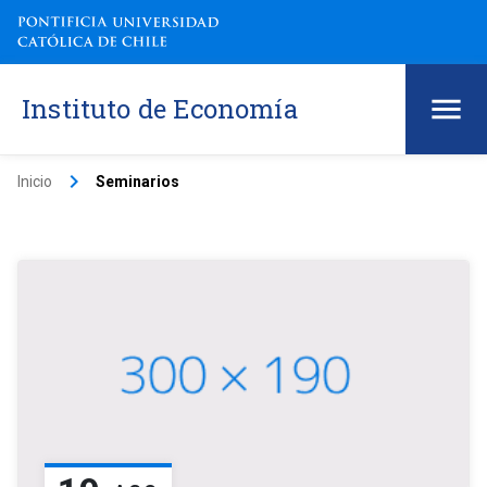
Instituto de Economía
keyboard_arrow_right
Inicio
Seminarios