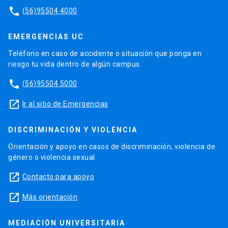
phone
(56)95504 4000
EMERGENCIAS UC
Teléfono en caso de accidente o situación que ponga en
riesgo tu vida dentro de algún campus.
phone
(56)95504 5000
launch
Ir al sitio de Emergencias
DISCRIMINACIÓN Y VIOLENCIA
Orientación y apoyo en casos de discriminación, violencia de
género o violencia sexual.
launch
Contacto para apoyo
launch
Más orientación
MEDIACIÓN UNIVERSITARIA