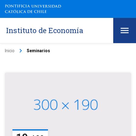
Instituto de Economía
keyboard_arrow_right
Inicio
Seminarios