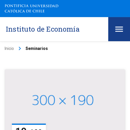
Instituto de Economía
keyboard_arrow_right
Inicio
Seminarios