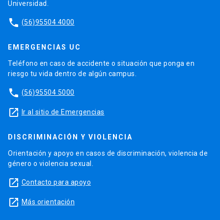
Universidad.
phone
(56)95504 4000
EMERGENCIAS UC
Teléfono en caso de accidente o situación que ponga en
riesgo tu vida dentro de algún campus.
phone
(56)95504 5000
launch
Ir al sitio de Emergencias
DISCRIMINACIÓN Y VIOLENCIA
Orientación y apoyo en casos de discriminación, violencia de
género o violencia sexual.
launch
Contacto para apoyo
launch
Más orientación