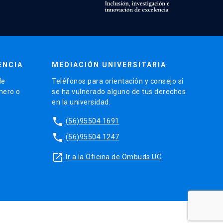
ENCIA
MEDIACIÓN UNIVERSITARIA
de
Teléfonos para orientación y consejo si
énero o
se ha vulnerado alguno de tus derechos
en la universidad.
phone
(56)95504 1691
phone
(56)95504 1247
launch
Ir a la Oficina de Ombuds UC