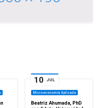
10
JUL
a
Microeconomía Aplicada
an
Beatriz Ahumada, PhD