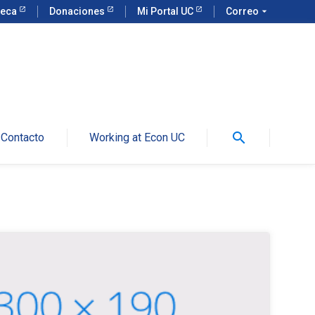
teca
Donaciones
Mi Portal UC
Correo
arrow_drop_down
search
Contacto
Working at Econ UC