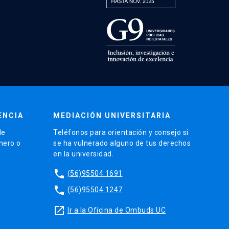
ENCIA
MEDIACIÓN UNIVERSITARIA
de
Teléfonos para orientación y consejo si
énero o
se ha vulnerado alguno de tus derechos
en la universidad.
phone
(56)95504 1691
phone
(56)95504 1247
launch
Ir a la Oficina de Ombuds UC