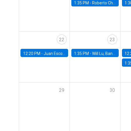
1:35 PM -
Roberto Chang, Rutgers University
1:3
22
23
12:20 PM -
Juan Escobar, Universidad de Chile
1:35 PM -
Will Lu, Banco Central de Chile
12:
1:3
29
30