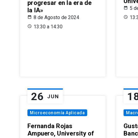
Univ
progresar en la era de
5 d
la IA»
8 de Agosto de 2024
13:
13:30 a 14:30
26
1
JUN
Microeconomía Aplicada
Macr
Fernanda Rojas
Gust
Ampuero, University of
Banc