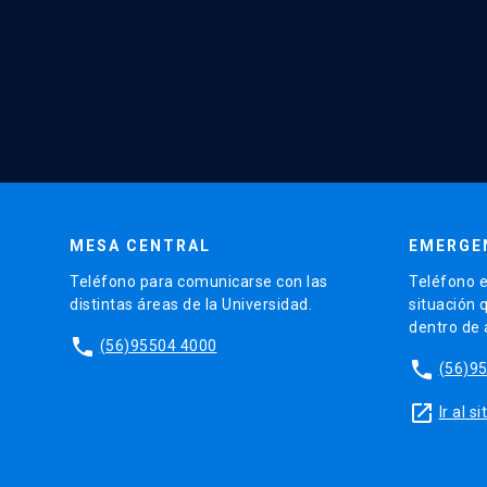
MESA CENTRAL
EMERGE
Teléfono para comunicarse con las
Teléfono e
distintas áreas de la Universidad.
situación 
dentro de
phone
(56)95504 4000
phone
(56)9
launch
Ir al 