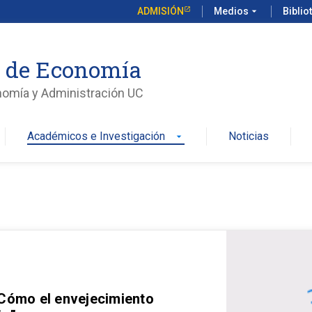
ADMISIÓN
Medios
arrow_drop_down
Biblio
o de Economía
nomía y Administración UC
Académicos e Investigación
Noticias
arrow_drop_down
 Cómo el envejecimiento