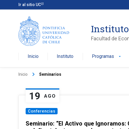
Ir al sitio UC
Institut
Facultad de Eco
Inicio
Instituto
Programas
arrow_drop_down
keyboard_arrow_right
Inicio
Seminarios
19
AGO
Conferencias
Seminario: “El Activo que Ignoramos: