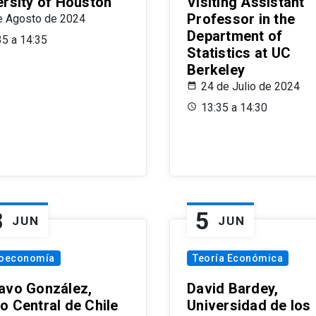
ersity of Houston
Visiting Assistant
Professor in the
e Agosto de 2024
Department of
35 a 14:35
Statistics at UC
Berkeley
24 de Julio de 2024
13:35 a 14:30
8
5
JUN
JUN
oeconomía
Teoría Económica
avo González,
David Bardey,
o Central de Chile
Universidad de los