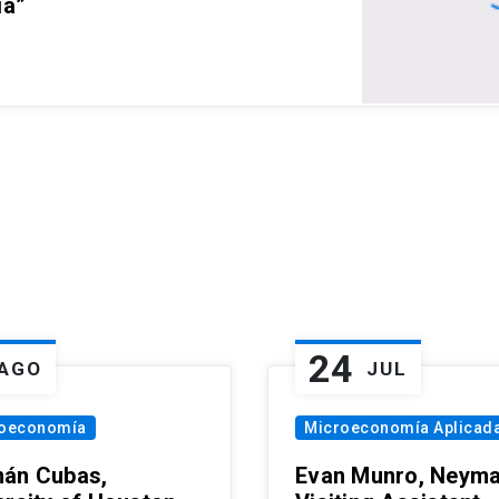
ia”
24
AGO
JUL
oeconomía
Microeconomía Aplicad
án Cubas,
Evan Munro, Neym