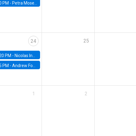
0 PM -
Petra Moser, NYU Stern
25
24
20 PM -
Nicolas Inostroza, Rotman School of Management, University of Toronto
5 PM -
Andrew Foster, Brown University
1
2