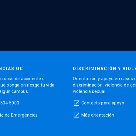
NCIAS UC
DISCRIMINACIÓN Y VIOL
n caso de accidente o
Orientación y apoyo en casos 
que ponga en riesgo tu vida
discriminación, violencia de g
 algún campus.
violencia sexual.
launch
5504 5000
Contacto para apoyo
launch
sitio de Emergencias
Más orientación