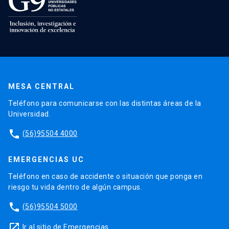
MESA CENTRAL
Teléfono para comunicarse con las distintas áreas de la
Universidad.
phone
(56)95504 4000
EMERGENCIAS UC
Teléfono en caso de accidente o situación que ponga en
riesgo tu vida dentro de algún campus.
phone
(56)95504 5000
launch
Ir al sitio de Emergencias