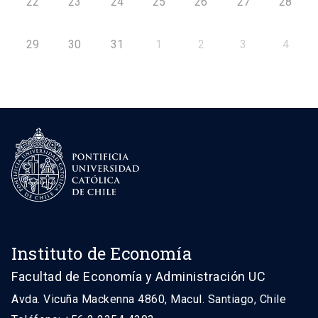
22
23
24
25
26
27
28
29
30
31
1
2
3
4
Instituto de Economía
Facultad de Economía y Administración UC
Avda. Vicuña Mackenna 4860, Macul. Santiago, Chile