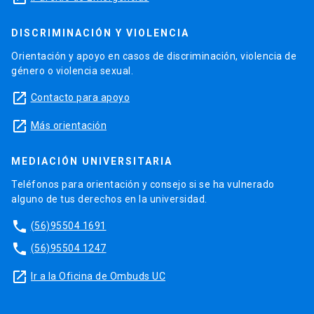
DISCRIMINACIÓN Y VIOLENCIA
Orientación y apoyo en casos de discriminación, violencia de
género o violencia sexual.
launch
Contacto para apoyo
launch
Más orientación
MEDIACIÓN UNIVERSITARIA
Teléfonos para orientación y consejo si se ha vulnerado
alguno de tus derechos en la universidad.
phone
(56)95504 1691
phone
(56)95504 1247
launch
Ir a la Oficina de Ombuds UC