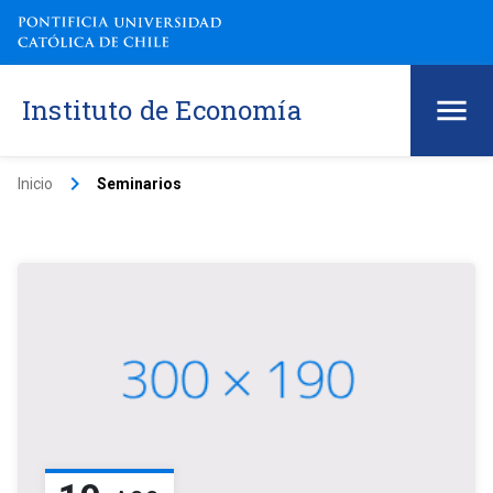
Instituto de Economía
keyboard_arrow_right
Inicio
Seminarios