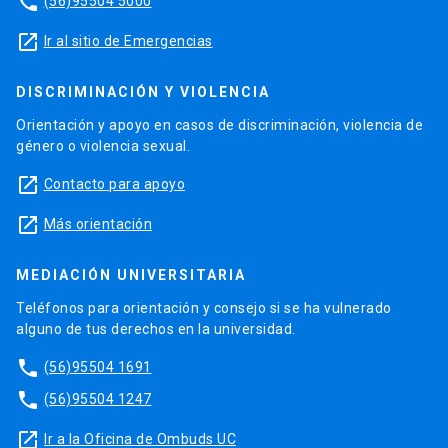
phone
(56)95504 5000
launch
Ir al sitio de Emergencias
DISCRIMINACIÓN Y VIOLENCIA
Orientación y apoyo en casos de discriminación, violencia de
género o violencia sexual.
launch
Contacto para apoyo
launch
Más orientación
MEDIACIÓN UNIVERSITARIA
Teléfonos para orientación y consejo si se ha vulnerado
alguno de tus derechos en la universidad.
phone
(56)95504 1691
phone
(56)95504 1247
launch
Ir a la Oficina de Ombuds UC