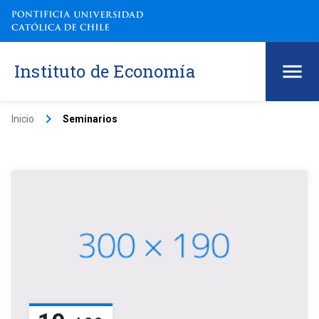
Instituto de Economía
keyboard_arrow_right
Inicio
Seminarios