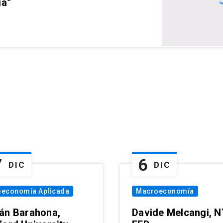
ia”
7
6
DIC
DIC
oeconomía Aplicada
Macroeconomía
án Barahona,
Davide Melcangi, N