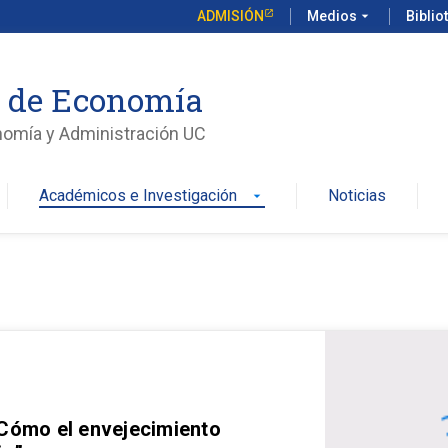
ADMISIÓN
Medios
arrow_drop_down
Biblio
o de Economía
nomía y Administración UC
Académicos e Investigación
Noticias
arrow_drop_down
 Cómo el envejecimiento