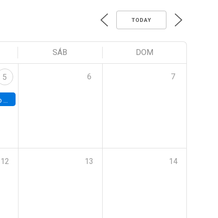
TODAY
SÁB
DOM
6
7
5
a (UAB)
12
13
14