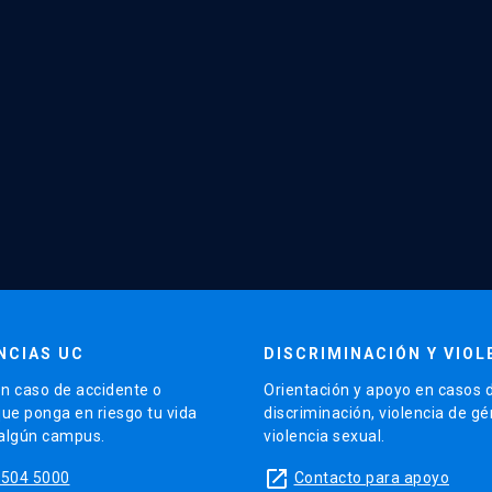
NCIAS UC
DISCRIMINACIÓN Y VIOL
n caso de accidente o
Orientación y apoyo en casos 
que ponga en riesgo tu vida
discriminación, violencia de g
 algún campus.
violencia sexual.
launch
5504 5000
Contacto para apoyo