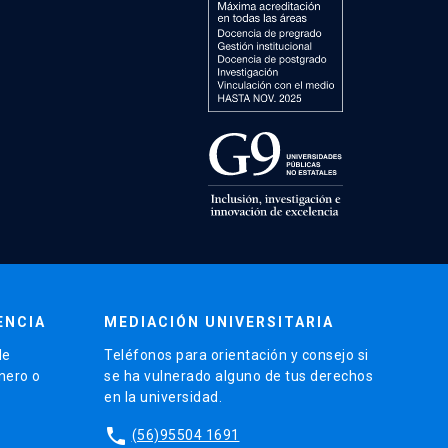
ENCIA
MEDIACIÓN UNIVERSITARIA
de
Teléfonos para orientación y consejo si
énero o
se ha vulnerado alguno de tus derechos
en la universidad.
phone
(56)95504 1691