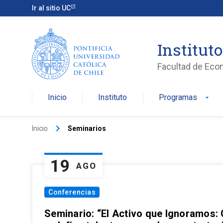
Ir al sitio UC
Institut
Facultad de Eco
Inicio
Instituto
Programas
arrow_drop_down
keyboard_arrow_right
Inicio
Seminarios
19
AGO
Conferencias
Seminario: “El Activo que Ignoramos: