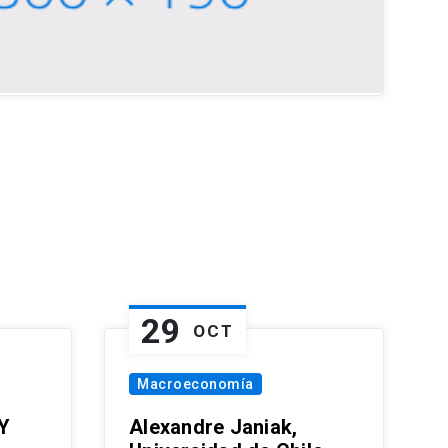
29
OCT
Macroeconomía
Y
Alexandre Janiak,