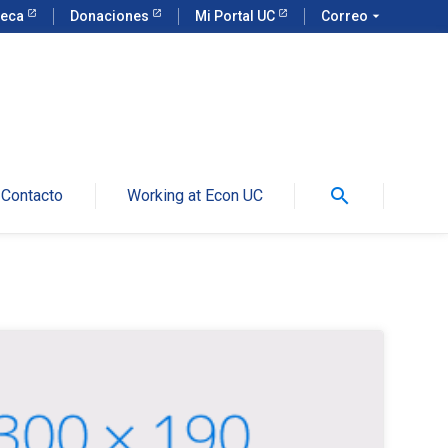
teca
Donaciones
Mi Portal UC
Correo
arrow_drop_down
search
Contacto
Working at Econ UC