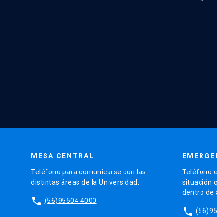
MESA CENTRAL
EMERGE
Teléfono para comunicarse con las
Teléfono e
distintas áreas de la Universidad.
situación 
dentro de
phone
(56)95504 4000
phone
(56)9