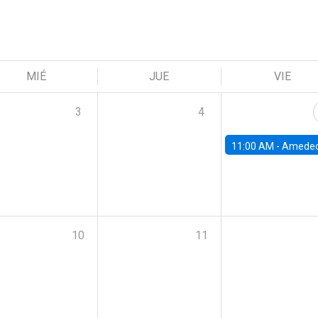
MIÉ
JUE
VIE
3
4
11:00 AM -
Amedeo Piolatto, Universidad Autónoma de Barcelon
10
11