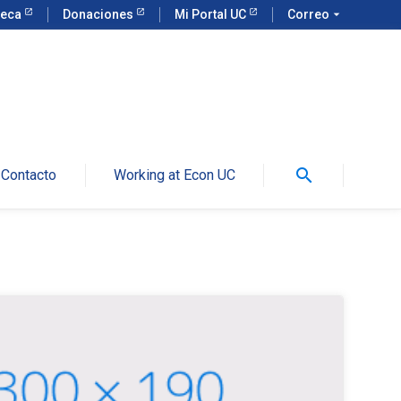
teca
Donaciones
Mi Portal UC
Correo
arrow_drop_down
search
Contacto
Working at Econ UC