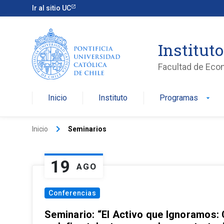
Ir al sitio UC
Institut
Facultad de Eco
Inicio
Instituto
Programas
arrow_drop_down
keyboard_arrow_right
Inicio
Seminarios
19
AGO
Conferencias
Seminario: “El Activo que Ignoramos: