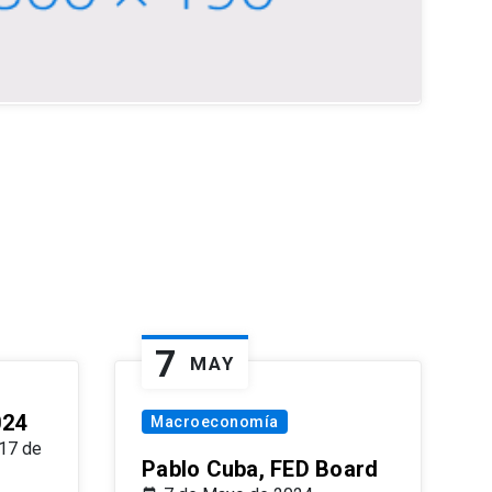
7
MAY
024
Macroeconomía
17 de
Pablo Cuba, FED Board