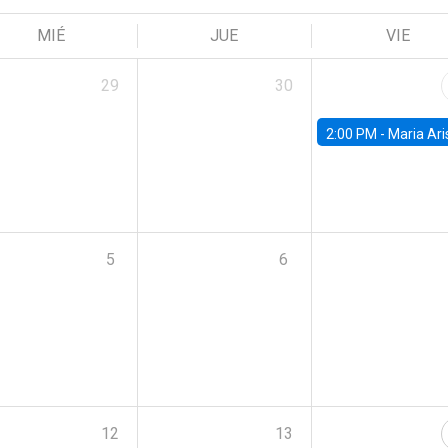
MIÉ
JUE
VIE
29
30
2:00 PM -
Maria Aristizabal-Ramirez, FED
5
6
12
13