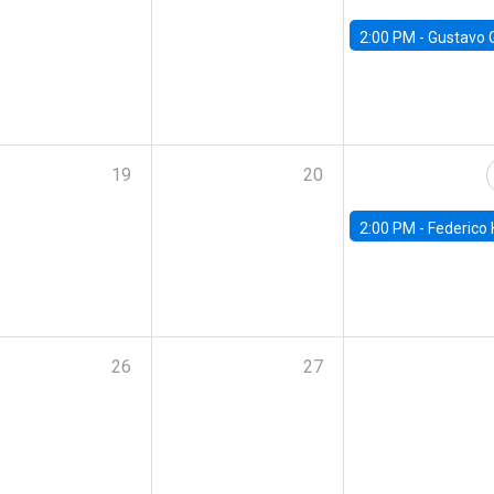
2:00 PM -
Gustavo González - Banco Central d
19
20
2:00 PM -
Federico Huneeus - Banco Central de C
26
27