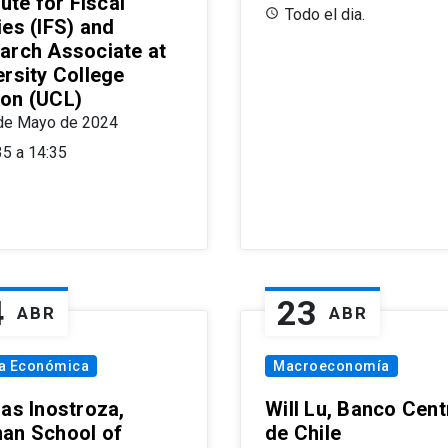
tute for Fiscal
Todo el dia.
ies (IFS) and
arch Associate at
ersity College
on (UCL)
de Mayo de 2024
35 a 14:35
4
23
ABR
ABR
ía Económica
Macroeconomía
las Inostroza,
Will Lu, Banco Cent
an School of
de Chile