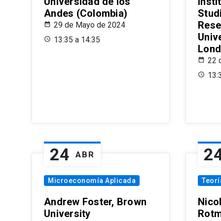
Universidad de los
Insti
Andes (Colombia)
Stud
Rese
29 de Mayo de 2024
Univ
13:35 a 14:35
Lond
22 
13:
24
2
ABR
Microeconomía Aplicada
Teor
Andrew Foster, Brown
Nico
University
Rotm