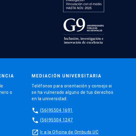
ENCIA
MEDIACIÓN UNIVERSITARIA
de
Teléfonos para orientación y consejo si
énero o
se ha vulnerado alguno de tus derechos
en la universidad.
phone
(56)95504 1691
phone
(56)95504 1247
launch
Ir a la Oficina de Ombuds UC