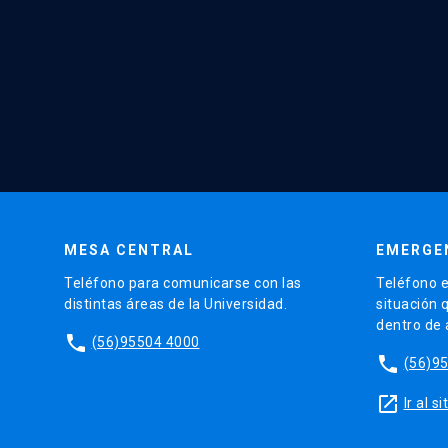
MESA CENTRAL
EMERGE
Teléfono para comunicarse con las
Teléfono e
distintas áreas de la Universidad.
situación 
dentro de
phone
(56)95504 4000
phone
(56)9
launch
Ir al 