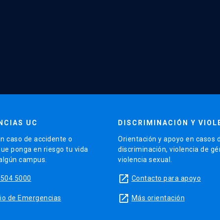
NCIAS UC
DISCRIMINACIÓN Y VIOL
n caso de accidente o
Orientación y apoyo en casos 
que ponga en riesgo tu vida
discriminación, violencia de g
 algún campus.
violencia sexual.
launch
5504 5000
Contacto para apoyo
launch
sitio de Emergencias
Más orientación