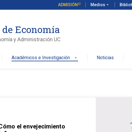
ADMISIÓN
Medios
arrow_drop_down
Biblio
o de Economía
nomía y Administración UC
Académicos e Investigación
Noticias
arrow_drop_down
 Cómo el envejecimiento