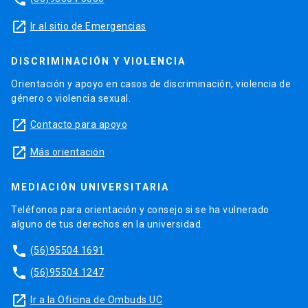
launch
Ir al sitio de Emergencias
DISCRIMINACIÓN Y VIOLENCIA
Orientación y apoyo en casos de discriminación, violencia de
género o violencia sexual.
launch
Contacto para apoyo
launch
Más orientación
MEDIACIÓN UNIVERSITARIA
Teléfonos para orientación y consejo si se ha vulnerado
alguno de tus derechos en la universidad.
phone
(56)95504 1691
phone
(56)95504 1247
launch
Ir a la Oficina de Ombuds UC