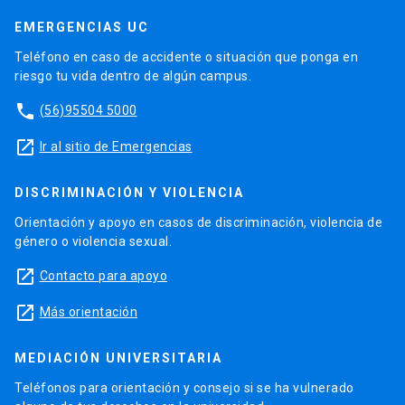
EMERGENCIAS UC
Teléfono en caso de accidente o situación que ponga en
riesgo tu vida dentro de algún campus.
phone
(56)95504 5000
launch
Ir al sitio de Emergencias
DISCRIMINACIÓN Y VIOLENCIA
Orientación y apoyo en casos de discriminación, violencia de
género o violencia sexual.
launch
Contacto para apoyo
launch
Más orientación
MEDIACIÓN UNIVERSITARIA
Teléfonos para orientación y consejo si se ha vulnerado