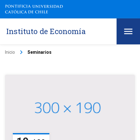
Instituto de Economía
keyboard_arrow_right
Inicio
Seminarios