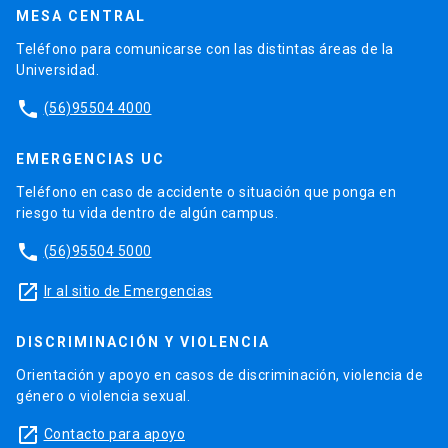
MESA CENTRAL
Teléfono para comunicarse con las distintas áreas de la
Universidad.
phone
(56)95504 4000
EMERGENCIAS UC
Teléfono en caso de accidente o situación que ponga en
riesgo tu vida dentro de algún campus.
phone
(56)95504 5000
launch
Ir al sitio de Emergencias
DISCRIMINACIÓN Y VIOLENCIA
Orientación y apoyo en casos de discriminación, violencia de
género o violencia sexual.
launch
Contacto para apoyo