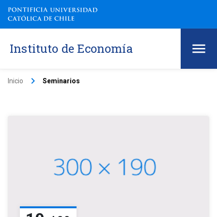
Instituto de Economía
keyboard_arrow_right
Inicio
Seminarios