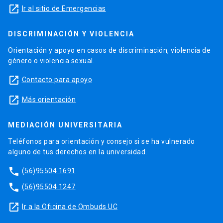
launch
Ir al sitio de Emergencias
DISCRIMINACIÓN Y VIOLENCIA
Orientación y apoyo en casos de discriminación, violencia de
género o violencia sexual.
launch
Contacto para apoyo
launch
Más orientación
MEDIACIÓN UNIVERSITARIA
Teléfonos para orientación y consejo si se ha vulnerado
alguno de tus derechos en la universidad.
phone
(56)95504 1691
phone
(56)95504 1247
launch
Ir a la Oficina de Ombuds UC