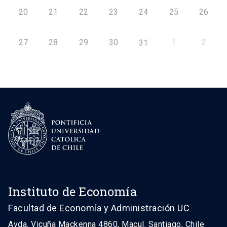
20
21
22
23
24
25
26
27
28
29
30
1
2
31
Instituto de Economía
Facultad de Economía y Administración UC
Avda. Vicuña Mackenna 4860, Macul. Santiago, Chile