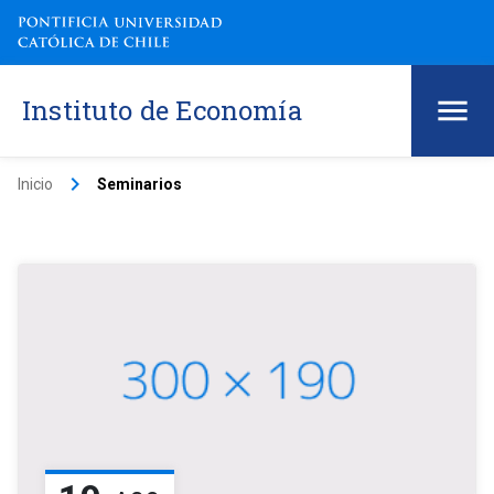
Instituto de Economía
keyboard_arrow_right
Inicio
Seminarios