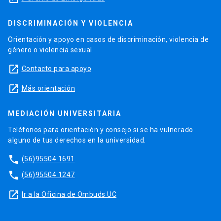
DISCRIMINACIÓN Y VIOLENCIA
Orientación y apoyo en casos de discriminación, violencia de
género o violencia sexual.
launch
Contacto para apoyo
launch
Más orientación
MEDIACIÓN UNIVERSITARIA
Teléfonos para orientación y consejo si se ha vulnerado
alguno de tus derechos en la universidad.
phone
(56)95504 1691
phone
(56)95504 1247
launch
Ir a la Oficina de Ombuds UC