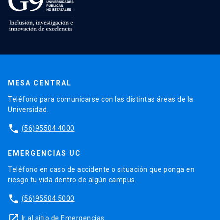
MESA CENTRAL
Teléfono para comunicarse con las distintas áreas de la
Universidad.
phone
(56)95504 4000
EMERGENCIAS UC
Teléfono en caso de accidente o situación que ponga en
riesgo tu vida dentro de algún campus.
phone
(56)95504 5000
launch
Ir al sitio de Emergencias