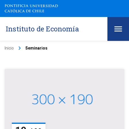
Instituto de Economía
keyboard_arrow_right
Inicio
Seminarios