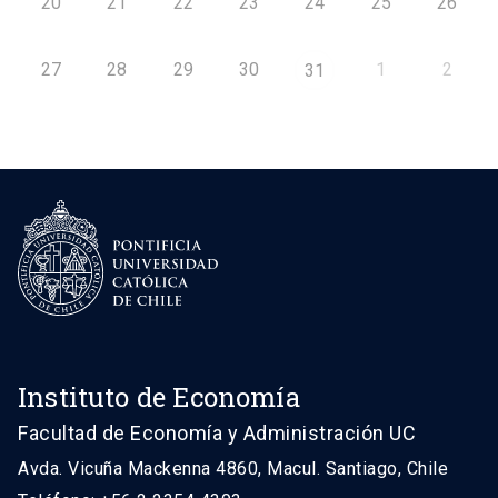
20
21
22
23
24
25
26
27
28
29
30
1
2
31
Instituto de Economía
Facultad de Economía y Administración UC
Avda. Vicuña Mackenna 4860, Macul. Santiago, Chile