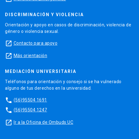
DISCRIMINACIÓN Y VIOLENCIA
Orientación y apoyo en casos de discriminación, violencia de
género o violencia sexual.
launch
Contacto para apoyo
launch
Más orientación
MEDIACIÓN UNIVERSITARIA
Teléfonos para orientación y consejo si se ha vulnerado
alguno de tus derechos en la universidad.
phone
(56)95504 1691
phone
(56)95504 1247
launch
Ir a la Oficina de Ombuds UC