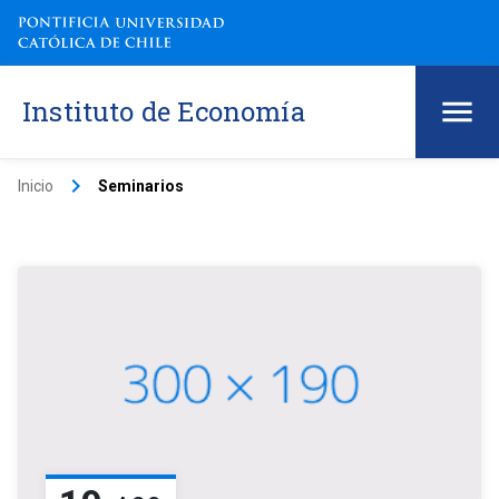
Instituto de Economía
keyboard_arrow_right
Inicio
Seminarios