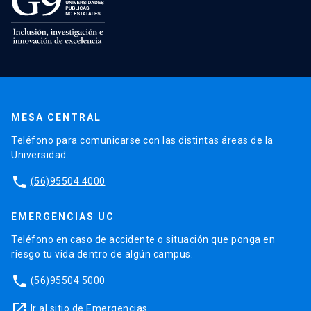
MESA CENTRAL
Teléfono para comunicarse con las distintas áreas de la
Universidad.
phone
(56)95504 4000
EMERGENCIAS UC
Teléfono en caso de accidente o situación que ponga en
riesgo tu vida dentro de algún campus.
phone
(56)95504 5000
launch
Ir al sitio de Emergencias