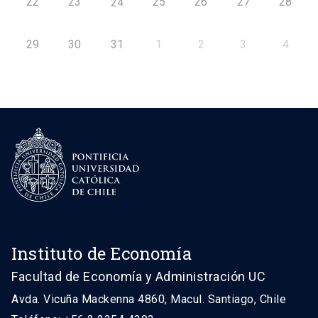
22
23
25
26
27
28
24
29
30
31
1
2
3
4
Instituto de Economía
Facultad de Economía y Administración UC
Avda. Vicuña Mackenna 4860, Macul. Santiago, Chile