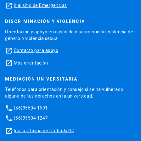
launch
Ir al sitio de Emergencias
DISCRIMINACIÓN Y VIOLENCIA
Orientación y apoyo en casos de discriminación, violencia de
género o violencia sexual.
launch
Contacto para apoyo
launch
Más orientación
MEDIACIÓN UNIVERSITARIA
Teléfonos para orientación y consejo si se ha vulnerado
alguno de tus derechos en la universidad.
phone
(56)95504 1691
phone
(56)95504 1247
launch
Ir a la Oficina de Ombuds UC