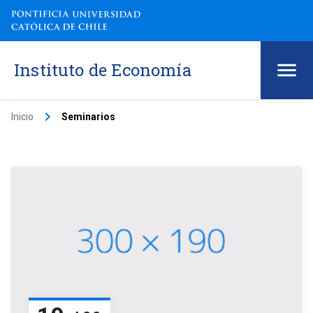
Instituto de Economía
keyboard_arrow_right
Inicio
Seminarios