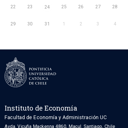
22
23
25
26
27
28
24
29
30
31
1
2
3
4
Instituto de Economía
Facultad de Economía y Administración UC
Avda. Vicuña Mackenna 4860, Macul. Santiago, Chile