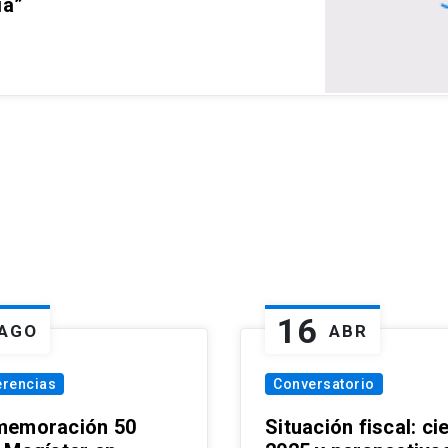
ia”
16
AGO
ABR
erencias
Conversatorio
emoración 50
Situación fiscal: ci