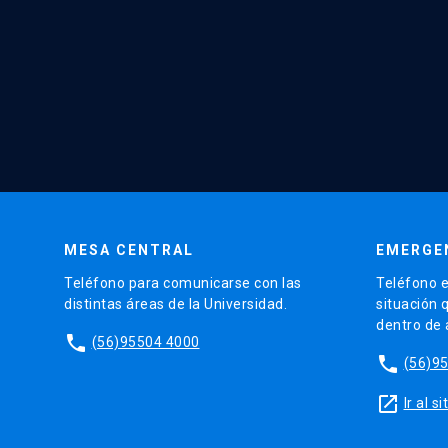
MESA CENTRAL
EMERGE
Teléfono para comunicarse con las
Teléfono e
distintas áreas de la Universidad.
situación 
dentro de
phone
(56)95504 4000
phone
(56)9
launch
Ir al 