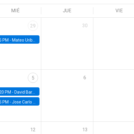
MIÉ
JUE
VIE
30
29
5 PM -
Mateo Uribe-Castro, Universidad de los Andes (Colombia)
6
5
20 PM -
David Bardey, Universidad de los Andes - CEDE
5 PM -
Jose Carlo Bermudez, UC (ME) & World Bank
12
13