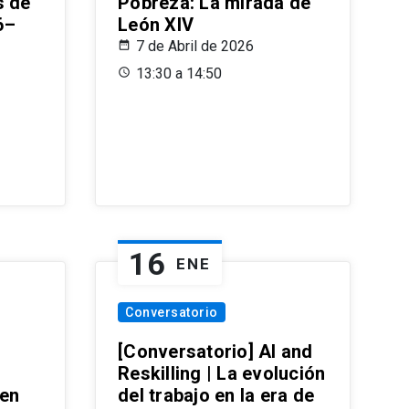
s de
Pobreza: La mirada de
6–
León XIV
7 de Abril de 2026
13:30 a 14:50
16
ENE
Conversatorio
[Conversatorio] AI and
Reskilling | La evolución
 en
del trabajo en la era de