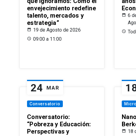
que Ignoramos: Cómo el
años
envejecimiento redefine
Econ
talento, mercados y
6 d
estrategia”
Ago
19 de Agosto de 2026
Todo
09:00 a 11:00
24
1
MAR
Conversatorio
Micr
Conversatorio:
Nano
“Pobreza y Educación:
Berk
Perspectivas y
18 