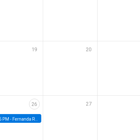
19
20
27
26
5 PM -
Fernanda Rojas Ampuero, University of Wisconsin-Madison