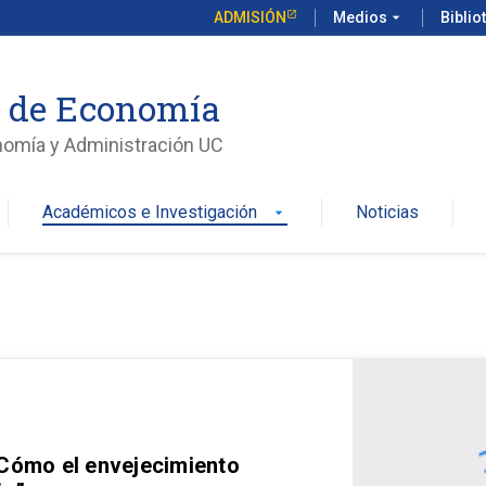
ADMISIÓN
Medios
arrow_drop_down
Biblio
o de Economía
nomía y Administración UC
Académicos e Investigación
Noticias
arrow_drop_down
 Cómo el envejecimiento