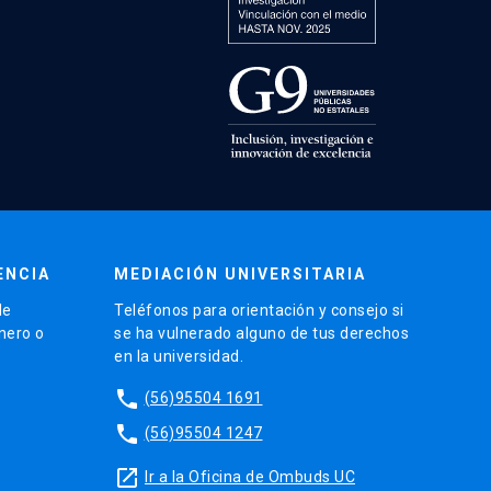
ENCIA
MEDIACIÓN UNIVERSITARIA
de
Teléfonos para orientación y consejo si
énero o
se ha vulnerado alguno de tus derechos
en la universidad.
phone
(56)95504 1691
phone
(56)95504 1247
launch
Ir a la Oficina de Ombuds UC