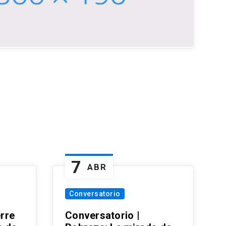
7
ABR
Conversatorio
erre
Conversatorio |