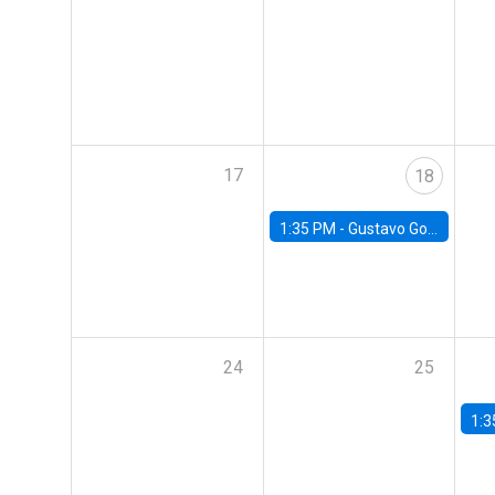
17
18
1:35 PM -
Gustavo González, Banco Central de Chile
24
25
1:3