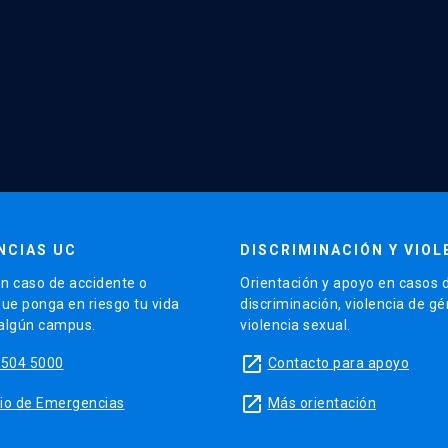
NCIAS UC
DISCRIMINACIÓN Y VIOL
n caso de accidente o
Orientación y apoyo en casos 
que ponga en riesgo tu vida
discriminación, violencia de g
 algún campus.
violencia sexual.
launch
5504 5000
Contacto para apoyo
launch
sitio de Emergencias
Más orientación