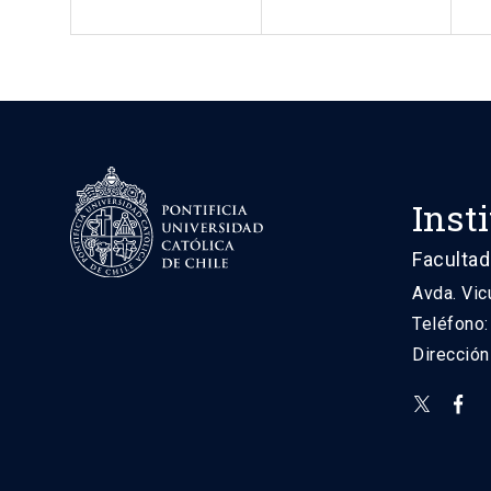
Inst
Facultad
Avda. Vic
Teléfono
Direcció