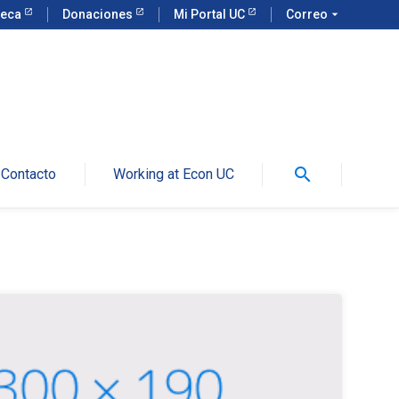
teca
Donaciones
Mi Portal UC
Correo
arrow_drop_down
search
Contacto
Working at Econ UC