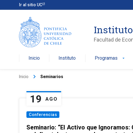
Ir al sitio UC
Institut
Facultad de Eco
Inicio
Instituto
Programas
arrow_drop_down
keyboard_arrow_right
Inicio
Seminarios
19
AGO
Conferencias
Seminario: “El Activo que Ignoramos: