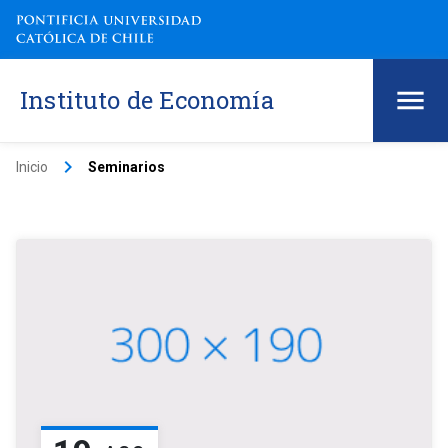
Instituto de Economía
keyboard_arrow_right
Inicio
Seminarios