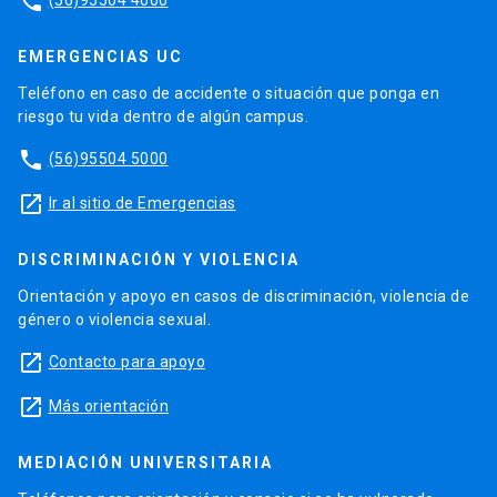
phone
EMERGENCIAS UC
Teléfono en caso de accidente o situación que ponga en
riesgo tu vida dentro de algún campus.
phone
(56)95504 5000
launch
Ir al sitio de Emergencias
DISCRIMINACIÓN Y VIOLENCIA
Orientación y apoyo en casos de discriminación, violencia de
género o violencia sexual.
launch
Contacto para apoyo
launch
Más orientación
MEDIACIÓN UNIVERSITARIA