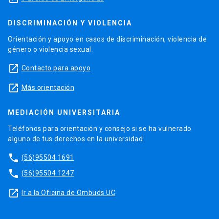
DISCRIMINACIÓN Y VIOLENCIA
Orientación y apoyo en casos de discriminación, violencia de
género o violencia sexual.
launch
Contacto para apoyo
launch
Más orientación
MEDIACIÓN UNIVERSITARIA
Teléfonos para orientación y consejo si se ha vulnerado
alguno de tus derechos en la universidad.
phone
(56)95504 1691
phone
(56)95504 1247
launch
Ir a la Oficina de Ombuds UC