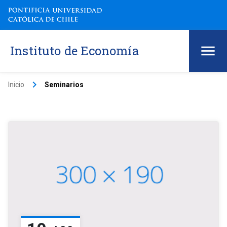
Instituto de Economía
keyboard_arrow_right
Inicio
Seminarios