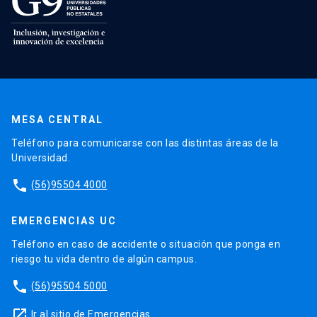
MESA CENTRAL
Teléfono para comunicarse con las distintas áreas de la
Universidad.
phone
(56)95504 4000
EMERGENCIAS UC
Teléfono en caso de accidente o situación que ponga en
riesgo tu vida dentro de algún campus.
phone
(56)95504 5000
launch
Ir al sitio de Emergencias