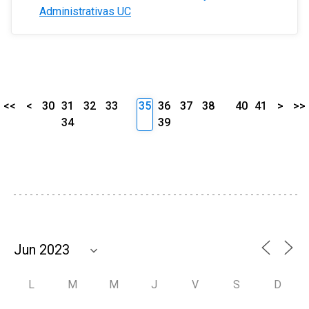
Administrativas UC
<<
<
30
31
32
33
35
36
37
38
40
41
>
>>
34
39
L
M
M
J
V
S
D