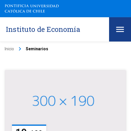
Instituto de Economía
keyboard_arrow_right
Inicio
Seminarios