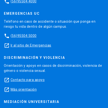
phone
(56)95504 4000
EMERGENCIAS UC
Teléfono en caso de accidente o situación que ponga en
riesgo tu vida dentro de algún campus.
phone
(56)95504 5000
launch
Ir al sitio de Emergencias
DISCRIMINACIÓN Y VIOLENCIA
Orientación y apoyo en casos de discriminación, violencia de
género o violencia sexual.
launch
Contacto para apoyo
launch
Más orientación
MEDIACIÓN UNIVERSITARIA