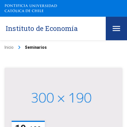
Instituto de Economía
keyboard_arrow_right
Inicio
Seminarios