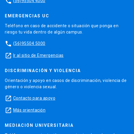
phone
(56)95504 4000
EMERGENCIAS UC
Teléfono en caso de accidente o situación que ponga en
riesgo tu vida dentro de algún campus.
phone
(56)95504 5000
launch
Ir al sitio de Emergencias
DISCRIMINACIÓN Y VIOLENCIA
Orientación y apoyo en casos de discriminación, violencia de
género o violencia sexual.
launch
Contacto para apoyo
launch
Más orientación
MEDIACIÓN UNIVERSITARIA