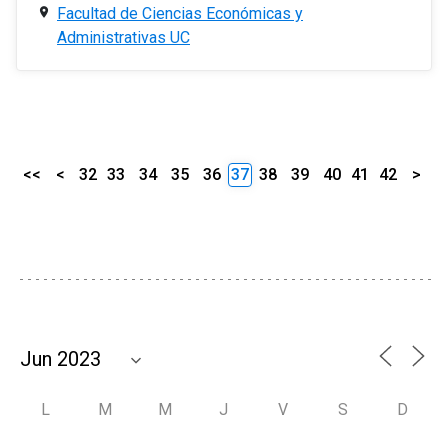
Facultad de Ciencias Económicas y
Administrativas UC
<<
<
32
33
34
35
36
37
38
39
40
41
42
>
L
M
M
J
V
S
D