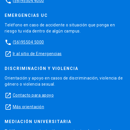
phone
(56)95504 4000
EMERGENCIAS UC
Teléfono en caso de accidente o situación que ponga en
riesgo tu vida dentro de algún campus.
phone
(56)95504 5000
launch
Ir al sitio de Emergencias
DISCRIMINACIÓN Y VIOLENCIA
Orientación y apoyo en casos de discriminación, violencia de
género o violencia sexual.
launch
Contacto para apoyo
launch
Más orientación
MEDIACIÓN UNIVERSITARIA