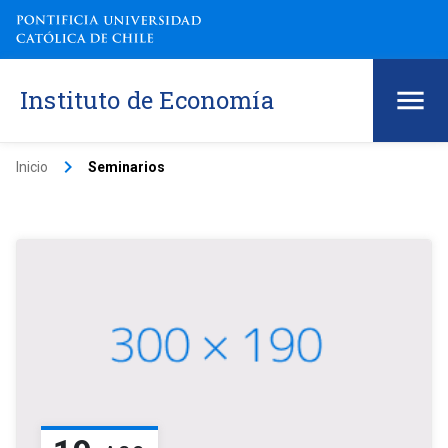
Instituto de Economía
keyboard_arrow_right
Inicio
Seminarios