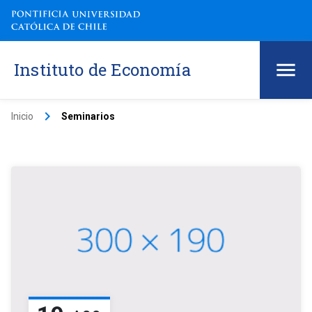
Instituto de Economía
keyboard_arrow_right
Inicio
Seminarios