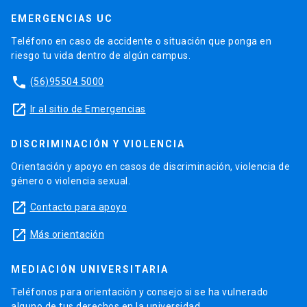
EMERGENCIAS UC
Teléfono en caso de accidente o situación que ponga en
riesgo tu vida dentro de algún campus.
phone
(56)95504 5000
launch
Ir al sitio de Emergencias
DISCRIMINACIÓN Y VIOLENCIA
Orientación y apoyo en casos de discriminación, violencia de
género o violencia sexual.
launch
Contacto para apoyo
launch
Más orientación
MEDIACIÓN UNIVERSITARIA
Teléfonos para orientación y consejo si se ha vulnerado
alguno de tus derechos en la universidad.