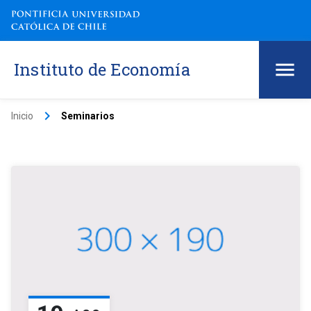
Instituto de Economía
keyboard_arrow_right
Inicio
Seminarios