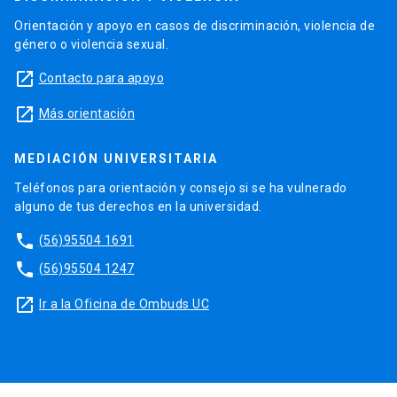
Orientación y apoyo en casos de discriminación, violencia de
género o violencia sexual.
launch
Contacto para apoyo
launch
Más orientación
MEDIACIÓN UNIVERSITARIA
Teléfonos para orientación y consejo si se ha vulnerado
alguno de tus derechos en la universidad.
phone
(56)95504 1691
phone
(56)95504 1247
launch
Ir a la Oficina de Ombuds UC