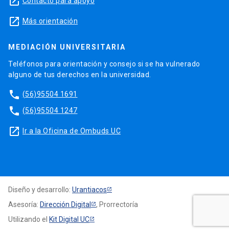
launch
Contacto para apoyo
launch
Más orientación
MEDIACIÓN UNIVERSITARIA
Teléfonos para orientación y consejo si se ha vulnerado
alguno de tus derechos en la universidad.
phone
(56)95504 1691
phone
(56)95504 1247
launch
Ir a la Oficina de Ombuds UC
Diseño y desarrollo:
Urantiacos
Asesoría:
Dirección Digital
, Prorrectoría
Utilizando el
Kit Digital UC