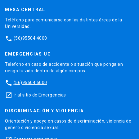
MESA CENTRAL
Teléfono para comunicarse con las distintas áreas de la
Universidad.
phone
(56)95504 4000
EMERGENCIAS UC
Teléfono en caso de accidente o situación que ponga en
riesgo tu vida dentro de algún campus.
phone
(56)95504 5000
launch
Ir al sitio de Emergencias
DISCRIMINACIÓN Y VIOLENCIA
Orientación y apoyo en casos de discriminación, violencia de
género o violencia sexual.