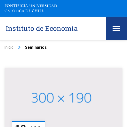
Instituto de Economía
keyboard_arrow_right
Inicio
Seminarios