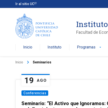
Ir al sitio UC
Institut
Facultad de Eco
Inicio
Instituto
Programas
arrow_drop_down
keyboard_arrow_right
Inicio
Seminarios
19
AGO
Conferencias
Seminario: “El Activo que Ignoramos: