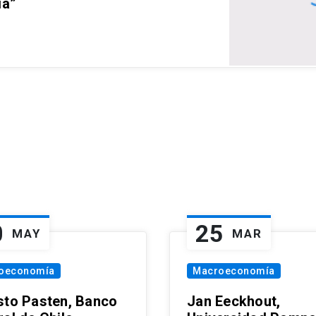
ia”
0
25
MAY
MAR
oeconomía
Macroeconomía
sto Pasten, Banco
Jan Eeckhout,