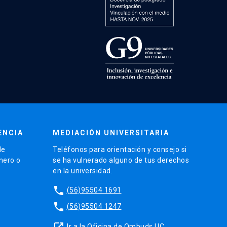
ENCIA
MEDIACIÓN UNIVERSITARIA
de
Teléfonos para orientación y consejo si
énero o
se ha vulnerado alguno de tus derechos
en la universidad.
phone
(56)95504 1691
phone
(56)95504 1247
launch
Ir a la Oficina de Ombuds UC