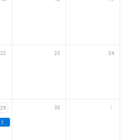
22
23
24
30
1
29
onomía UC