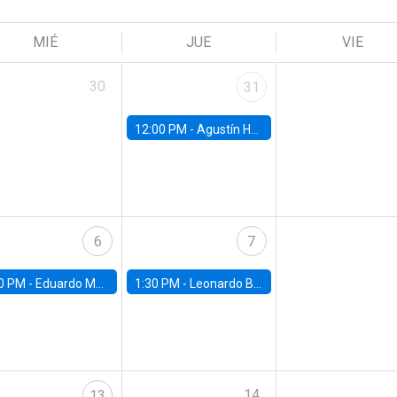
MIÉ
JUE
VIE
30
31
12:00 PM -
Agustín Hurtado, University of Maryland
6
7
0 PM -
Eduardo Montero, University of Chicago
1:30 PM -
Leonardo Basso, Universidad de Chile
14
13