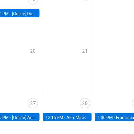
0 PM -
[Online] Dan Zeltzer, The Eitan Berglas School of Economics, Tel Aviv University
20
21
27
28
0 PM -
[Online] Ana Tur Prats, UC Merced
12:15 PM -
Alex Mackay, Harvard Business School
1:30 PM -
Francisca Torrealba, estudiante de Doctorado en Ec