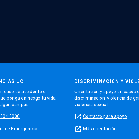
NCIAS UC
DISCRIMINACIÓN Y VIOL
n caso de accidente o
Orientación y apoyo en casos 
que ponga en riesgo tu vida
discriminación, violencia de g
 algún campus.
violencia sexual.
launch
5504 5000
Contacto para apoyo
launch
sitio de Emergencias
Más orientación