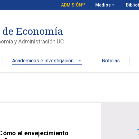
ADMISIÓN
Medios
arrow_drop_down
Biblio
o de Economía
nomía y Administración UC
Académicos e Investigación
Noticias
arrow_drop_down
 Cómo el envejecimiento