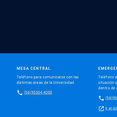
MESA CENTRAL
EMERGE
Teléfono para comunicarse con las
Teléfono e
distintas áreas de la Universidad.
situación 
dentro de
phone
(56)95504 4000
phone
(56)9
launch
Ir al 