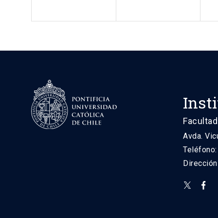
Inst
Facultad
Avda. Vic
Teléfono
Direcció