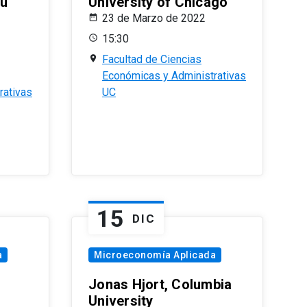
eu
University of Chicago
23 de Marzo de 2022
15:30
Facultad de Ciencias
Económicas y Administrativas
rativas
UC
15
DIC
a
Microeconomía Aplicada
Jonas Hjort, Columbia
University