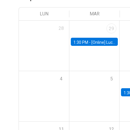
LUN
MAR
28
29
1:30 PM -
[Online] Luciana Juvenal, International Monetary Fund (IMF)
4
5
1:3
11
12