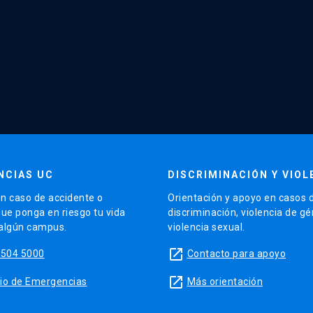
NCIAS UC
DISCRIMINACIÓN Y VIOL
n caso de accidente o
Orientación y apoyo en casos 
que ponga en riesgo tu vida
discriminación, violencia de g
 algún campus.
violencia sexual.
launch
5504 5000
Contacto para apoyo
launch
sitio de Emergencias
Más orientación