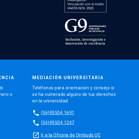
ENCIA
MEDIACIÓN UNIVERSITARIA
de
Teléfonos para orientación y consejo si
énero o
se ha vulnerado alguno de tus derechos
en la universidad.
phone
(56)95504 1691
phone
(56)95504 1247
launch
Ir a la Oficina de Ombuds UC