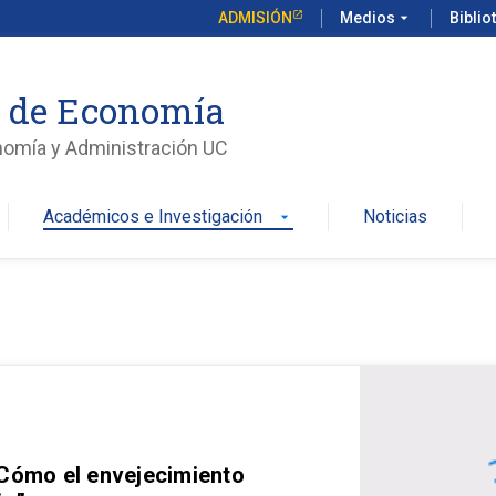
ADMISIÓN
Medios
arrow_drop_down
Biblio
o de Economía
nomía y Administración UC
Académicos e Investigación
Noticias
arrow_drop_down
 Cómo el envejecimiento