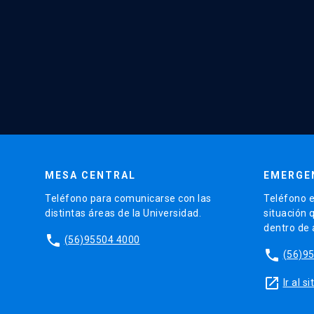
MESA CENTRAL
EMERGE
Teléfono para comunicarse con las
Teléfono e
distintas áreas de la Universidad.
situación 
dentro de
phone
(56)95504 4000
phone
(56)9
launch
Ir al 