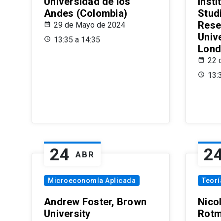
Universidad de los
Insti
Andes (Colombia)
Stud
Rese
29 de Mayo de 2024
Univ
13:35 a 14:35
Lond
22 
13:
24
2
ABR
Microeconomía Aplicada
Teor
Andrew Foster, Brown
Nico
University
Rotm