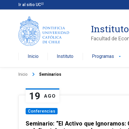
Ir al sitio UC
Institut
Facultad de Eco
Inicio
Instituto
Programas
arrow_drop_down
keyboard_arrow_right
Inicio
Seminarios
19
AGO
Conferencias
Seminario: “El Activo que Ignoramos: