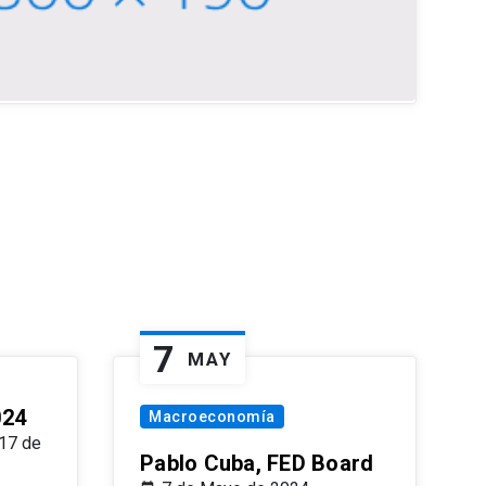
7
MAY
024
Macroeconomía
17 de
Pablo Cuba, FED Board