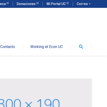
teca
Donaciones
Mi Portal UC
Correo
arrow_drop_down
search
Contacto
Working at Econ UC