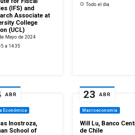
tute for Fiscal
Todo el dia.
ies (IFS) and
arch Associate at
ersity College
on (UCL)
de Mayo de 2024
35 a 14:35
4
23
ABR
ABR
ía Económica
Macroeconomía
las Inostroza,
Will Lu, Banco Cent
an School of
de Chile