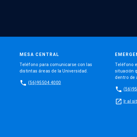
MESA CENTRAL
EMERGE
Teléfono para comunicarse con las
Teléfono e
distintas áreas de la Universidad.
situación 
dentro de
phone
(56)95504 4000
phone
(56)9
launch
Ir al 