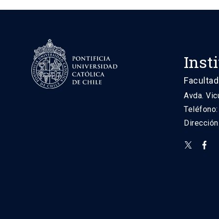
Inst
Facultad
Avda. Vic
Teléfono
Direcció