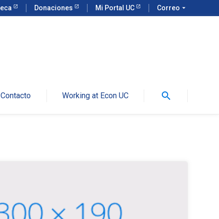
teca
Donaciones
Mi Portal UC
Correo
arrow_drop_down
search
Contacto
Working at Econ UC