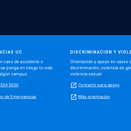
NCIAS UC
DISCRIMINACIÓN Y VIOL
n caso de accidente o
Orientación y apoyo en casos 
que ponga en riesgo tu vida
discriminación, violencia de g
 algún campus.
violencia sexual.
launch
5504 5000
Contacto para apoyo
launch
sitio de Emergencias
Más orientación