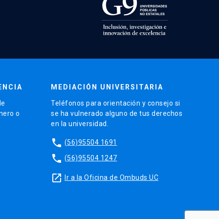
ENCIA
MEDIACIÓN UNIVERSITARIA
de
Teléfonos para orientación y consejo si
énero o
se ha vulnerado alguno de tus derechos
en la universidad.
phone
(56)95504 1691
phone
(56)95504 1247
launch
Ir a la Oficina de Ombuds UC