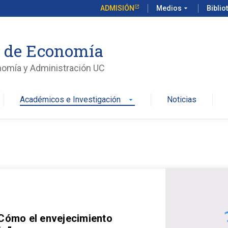
ADMISIÓN
Medios
arrow_drop_down
Biblio
o de Economía
nomía y Administración UC
Académicos e Investigación
Noticias
arrow_drop_down
 Cómo el envejecimiento