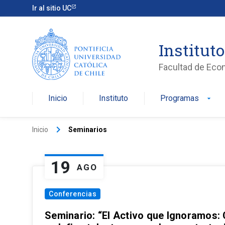
Ir al sitio UC
Institut
Facultad de Eco
Inicio
Instituto
Programas
arrow_drop_down
keyboard_arrow_right
Inicio
Seminarios
19
AGO
Conferencias
Seminario: “El Activo que Ignoramos: