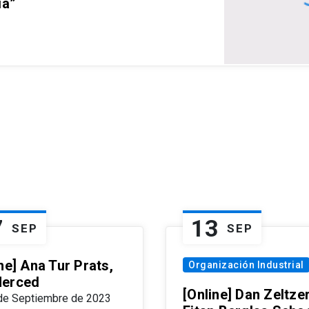
ia”
7
13
SEP
SEP
ne] Ana Tur Prats,
Organización Industrial
erced
[Online] Dan Zeltzer
de Septiembre de 2023