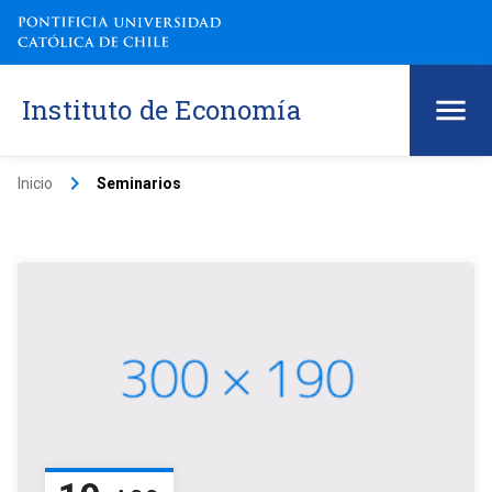
Instituto de Economía
keyboard_arrow_right
Inicio
Seminarios