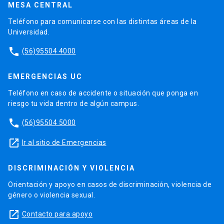
MESA CENTRAL
Teléfono para comunicarse con las distintas áreas de la
Universidad.
phone
(56)95504 4000
EMERGENCIAS UC
Teléfono en caso de accidente o situación que ponga en
riesgo tu vida dentro de algún campus.
phone
(56)95504 5000
launch
Ir al sitio de Emergencias
DISCRIMINACIÓN Y VIOLENCIA
Orientación y apoyo en casos de discriminación, violencia de
género o violencia sexual.
launch
Contacto para apoyo