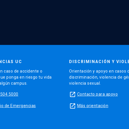
NCIAS UC
DISCRIMINACIÓN Y VIOL
n caso de accidente o
Orientación y apoyo en casos 
que ponga en riesgo tu vida
discriminación, violencia de g
 algún campus.
violencia sexual.
launch
5504 5000
Contacto para apoyo
launch
sitio de Emergencias
Más orientación