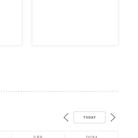
TODAY
SÁB
DOM