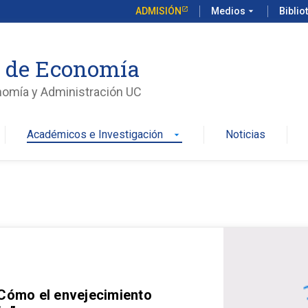
ADMISIÓN
Medios
arrow_drop_down
Biblio
o de Economía
nomía y Administración UC
Académicos e Investigación
Noticias
arrow_drop_down
 Cómo el envejecimiento