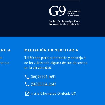
ENCIA
MEDIACIÓN UNIVERSITARIA
de
Teléfonos para orientación y consejo si
énero o
se ha vulnerado alguno de tus derechos
en la universidad.
phone
(56)95504 1691
phone
(56)95504 1247
launch
Ir a la Oficina de Ombuds UC