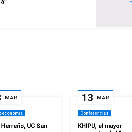
ia”
8
13
MAR
MAR
oeconomía
Conferencias
 Herreño, UC San
KHIPU, el mayor