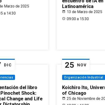
o
encuentro de IA en
Latinoamérica
de Marzo de 2025
13 de Marzo de 2025
35 a 14:30
09:00 a 15:30
7
25
DIC
NOV
erencias
Organización Industrial
ntación del libro
Koichiro Ito, Univer
 Pinochet Shock:
of Chicago
cal Change and Life
25 de Noviembre de 2
r Dictatorship