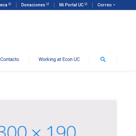
teca
Donaciones
Mi Portal UC
Correo
arrow_drop_down
search
Contacto
Working at Econ UC