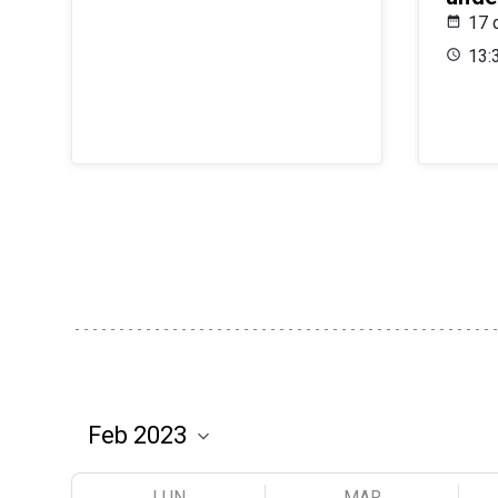
17 
13:
LUN
MAR