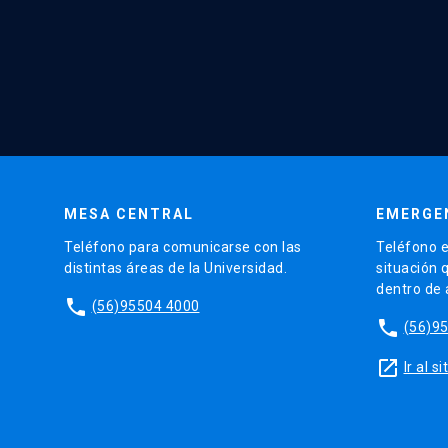
MESA CENTRAL
EMERGE
Teléfono para comunicarse con las
Teléfono e
distintas áreas de la Universidad.
situación 
dentro de
phone
(56)95504 4000
phone
(56)9
launch
Ir al 