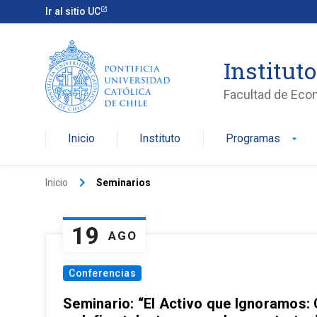
Ir al sitio UC
Institut
Facultad de Eco
Inicio
Instituto
Programas
arrow_drop_down
keyboard_arrow_right
Inicio
Seminarios
19
AGO
Conferencias
Seminario: “El Activo que Ignoramos: