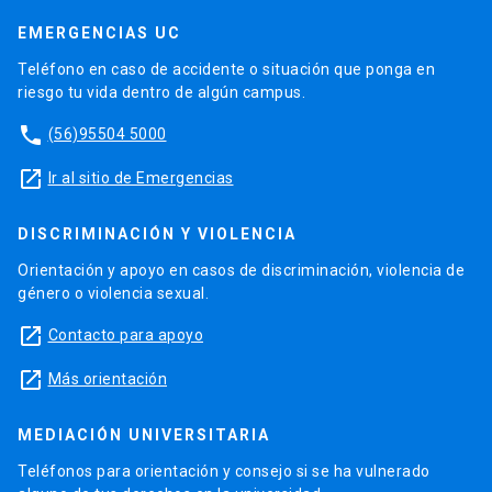
EMERGENCIAS UC
Teléfono en caso de accidente o situación que ponga en
riesgo tu vida dentro de algún campus.
phone
(56)95504 5000
launch
Ir al sitio de Emergencias
DISCRIMINACIÓN Y VIOLENCIA
Orientación y apoyo en casos de discriminación, violencia de
género o violencia sexual.
launch
Contacto para apoyo
launch
Más orientación
MEDIACIÓN UNIVERSITARIA
Teléfonos para orientación y consejo si se ha vulnerado