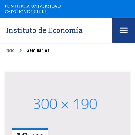
Instituto de Economía
keyboard_arrow_right
Inicio
Seminarios