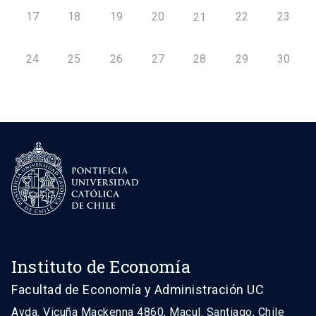
17
18
19
20
22
23
21
24
25
26
27
28
29
30
Instituto de Economía
Facultad de Economía y Administración UC
Avda. Vicuña Mackenna 4860, Macul. Santiago, Chile