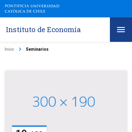
Instituto de Economía
keyboard_arrow_right
Inicio
Seminarios