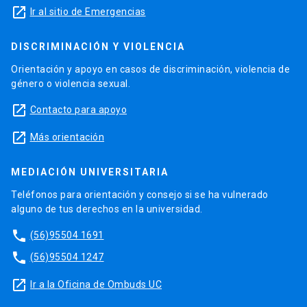
launch
Ir al sitio de Emergencias
DISCRIMINACIÓN Y VIOLENCIA
Orientación y apoyo en casos de discriminación, violencia de
género o violencia sexual.
launch
Contacto para apoyo
launch
Más orientación
MEDIACIÓN UNIVERSITARIA
Teléfonos para orientación y consejo si se ha vulnerado
alguno de tus derechos en la universidad.
phone
(56)95504 1691
phone
(56)95504 1247
launch
Ir a la Oficina de Ombuds UC