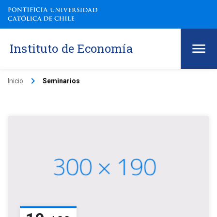
Instituto de Economía
keyboard_arrow_right
Inicio
Seminarios