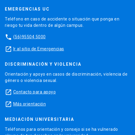
EMERGENCIAS UC
Teléfono en caso de accidente o situación que ponga en
riesgo tu vida dentro de algún campus.
phone
(56)95504 5000
launch
Ir al sitio de Emergencias
DISCRIMINACIÓN Y VIOLENCIA
Orientación y apoyo en casos de discriminación, violencia de
género o violencia sexual.
launch
Contacto para apoyo
launch
Más orientación
MEDIACIÓN UNIVERSITARIA
Teléfonos para orientación y consejo si se ha vulnerado