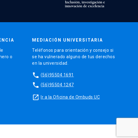
ENCIA
MEDIACIÓN UNIVERSITARIA
de
Teléfonos para orientación y consejo si
énero o
se ha vulnerado alguno de tus derechos
en la universidad.
phone
(56)95504 1691
phone
(56)95504 1247
launch
Ir a la Oficina de Ombuds UC