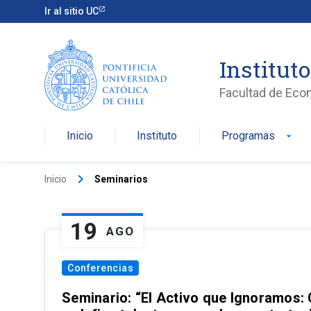
Ir al sitio UC
Institut
Facultad de Eco
Inicio
Instituto
Programas
arrow_drop_down
keyboard_arrow_right
Inicio
Seminarios
19
AGO
Conferencias
Seminario: “El Activo que Ignoramos: