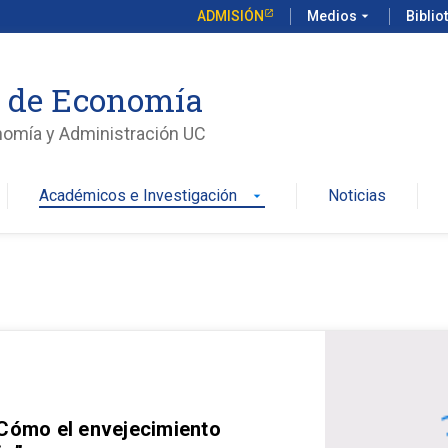
ADMISIÓN
Medios
arrow_drop_down
Biblio
o de Economía
nomía y Administración UC
Académicos e Investigación
Noticias
arrow_drop_down
 Cómo el envejecimiento