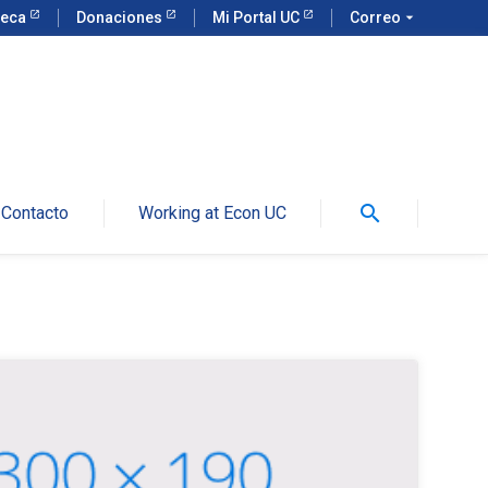
teca
Donaciones
Mi Portal UC
Correo
arrow_drop_down
search
Contacto
Working at Econ UC