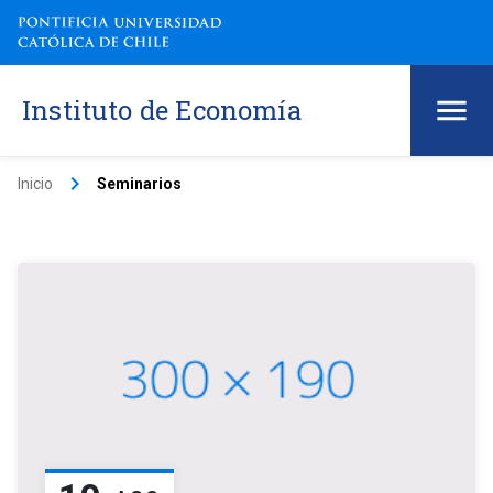
Instituto de Economía
keyboard_arrow_right
Inicio
Seminarios