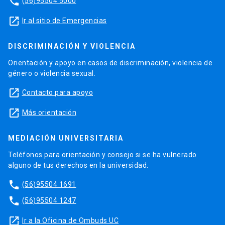
phone
(56)95504 5000
launch
Ir al sitio de Emergencias
DISCRIMINACIÓN Y VIOLENCIA
Orientación y apoyo en casos de discriminación, violencia de
género o violencia sexual.
launch
Contacto para apoyo
launch
Más orientación
MEDIACIÓN UNIVERSITARIA
Teléfonos para orientación y consejo si se ha vulnerado
alguno de tus derechos en la universidad.
phone
(56)95504 1691
phone
(56)95504 1247
launch
Ir a la Oficina de Ombuds UC